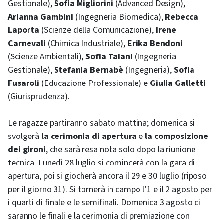
Gestionale),
Sofia Migliorini
(Advanced Design),
Arianna Gambini
(Ingegneria Biomedica),
Rebecca
Laporta
(Scienze della Comunicazione),
Irene
Carnevali
(Chimica Industriale),
Erika Bendoni
(Scienze Ambientali),
Sofia Taiani
(Ingegneria
Gestionale),
Stefania Bernabè
(Ingegneria),
Sofia
Fusaroli
(Educazione Professionale) e
Giulia Galletti
(Giurisprudenza).
Le ragazze partiranno sabato mattina; domenica si
svolgerà
la cerimonia di apertura
e
la composizione
dei gironi
, che sarà resa nota solo dopo la riunione
tecnica. Lunedì 28 luglio si comincerà con la gara di
apertura, poi si giocherà ancora il 29 e 30 luglio (riposo
per il giorno 31). Si tornerà in campo l’1 e il 2 agosto per
i quarti di finale e le semifinali. Domenica 3 agosto ci
saranno le finali e la cerimonia di premiazione con