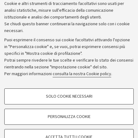
Cookie e altri strumenti di tracciamento facoltativi sono usati per
analisi statistiche, misure sull'efficacia della comunicazione
istituzionale e analisi dei comportamenti degli utenti.
Se chiudi questo banner continuerai la navigazione solo con i cookie
necessari.
Archivio
Puoi esprimere il consenso sui cookie facoltativi attivando l'opzione
in "Personalizza cookie" e, se vuoi, potrai esprimere consensi più
Comunicati stampa
specifici in "Mostra cookie di profilazione".
Redazione
Potrai sempre rivedere le tue scelte e verificare lo stato dei consensi
rientrando nella sezione "Impostazione cookie" del sito.
Rassegna stampa
Per maggiori informazioni
consulta la nostra Cookie policy
.
Seguici su:
COOKIE DI PROFILAZIONE - FACOLTATIVI
SOLO COOKIE NECESSARI
Si tratta di cookie utilizzati per analizzare le caratteristiche della navigazione
degli utenti, creare profili in base al loro comportamento sul sito, per analisi
di marketing.
PERSONALIZZA COOKIE
© Copyright 2026 - ALMA MATER STUDIORUM - Università di
Mostra cookie di profilazione
Bologna - Via Zamboni, 33 - 40126 Bologna - PI: 01131710376 -
Google/Youtube Video
CF: 80007010376
COOKIE TECNICI - NECESSARI
ACCETTA TUTTI I COOKIE