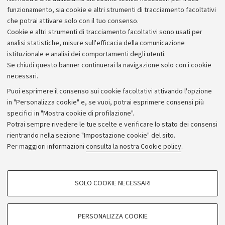
funzionamento, sia cookie e altri strumenti di tracciamento facoltativi
che potrai attivare solo con il tuo consenso.
Cookie e altri strumenti di tracciamento facoltativi sono usati per
analisi statistiche, misure sull'efficacia della comunicazione
istituzionale e analisi dei comportamenti degli utenti.
Se chiudi questo banner continuerai la navigazione solo con i cookie
necessari.
Archivio
Puoi esprimere il consenso sui cookie facoltativi attivando l'opzione
in "Personalizza cookie" e, se vuoi, potrai esprimere consensi più
Comunicati stampa
specifici in "Mostra cookie di profilazione".
Redazione
Potrai sempre rivedere le tue scelte e verificare lo stato dei consensi
rientrando nella sezione "Impostazione cookie" del sito.
Rassegna stampa
Per maggiori informazioni
consulta la nostra Cookie policy
.
Seguici su:
COOKIE DI PROFILAZIONE - FACOLTATIVI
SOLO COOKIE NECESSARI
Si tratta di cookie utilizzati per analizzare le caratteristiche della navigazione
degli utenti, creare profili in base al loro comportamento sul sito, per analisi
di marketing.
PERSONALIZZA COOKIE
© Copyright 2026 - ALMA MATER STUDIORUM - Università di
Mostra cookie di profilazione