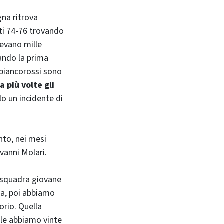
gna ritrova
sti 74-76 trovando
vevano mille
ando la prima
i biancorossi sono
a più volte gli
lo un incidente di
nto, nei mesi
ovanni Molari.
 squadra giovane
ia, poi abbiamo
orio. Quella
e le abbiamo vinte