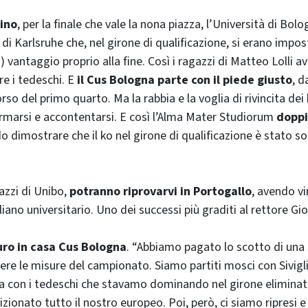
tino
, per la finale che vale la nona piazza, l’Università di Bolo
 di Karlsruhe che, nel girone di qualificazione, si erano impo
o) vantaggio proprio alla fine. Così i ragazzi di Matteo Lolli a
re i tedeschi. E
il Cus Bologna parte con il piede giusto
, d
orso del primo quarto. Ma la rabbia e la voglia di rivincita de
fermarsi e accontentarsi. E così l’Alma Mater Studiorum
doppi
do dimostrare che il ko nel girone di qualificazione è stato so
azzi di Unibo,
potranno riprovarvi in Portogallo
, avendo vi
taliano universitario. Uno dei successi più graditi al rettore Gi
uro in casa Cus Bologna
. “Abbiamo pagato lo scotto di una
re le misure del campionato. Siamo partiti mosci con Sivigl
ra con i tedeschi che stavamo dominando nel girone eliminat
zionato tutto il nostro europeo. Poi, però, ci siamo ripresi 