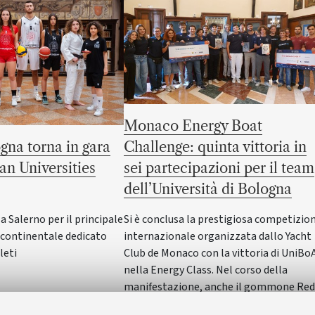
Monaco Energy Boat
gna torna in gara
Challenge: quinta vittoria in
an Universities
sei partecipazioni per il team
dell’Università di Bologna
Salerno per il principale
Si è conclusa la prestigiosa competizio
ontinentale dedicato
internazionale organizzata dallo Yacht
leti
Club de Monaco con la vittoria di UniBo
nella Energy Class. Nel corso della
manifestazione, anche il gommone Red
Wave dell'Alma Mater ha vinto nella