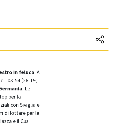
estro in feluca
. A
o 103-54 (26-19;
i Germania
. Le
top per la
iali con Siviglia e
m di lottare per le
iazza e il Cus