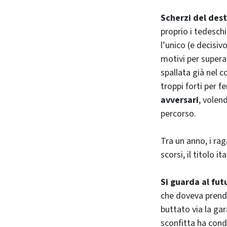
Scherzi del des
proprio i tedeschi
l’unico (e decisiv
motivi per supera
spallata già nel c
troppi forti per 
avversari
, volen
percorso.
Tra un anno, i rag
scorsi, il titolo i
Si guarda al fut
che doveva prende
buttato via la ga
sconfitta ha condi