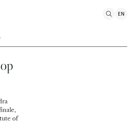
EN
top
dra
inale,
tute of