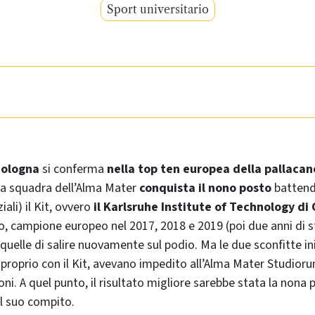
Sport universitario
Bologna
si conferma
nella top ten europea della pallacan
 la squadra dell’Alma Mater
conquista il nono posto
battend
iali) il Kit, ovvero
il Karlsruhe Institute of Technology d
o, campione europeo nel 2017, 2018 e 2019 (poi due anni di s
elle di salire nuovamente sul podio. Ma le due sconfitte iniz
, proprio con il Kit, avevano impedito all’Alma Mater Studioru
ni. A quel punto, il risultato migliore sarebbe stata la nona p
l suo compito.