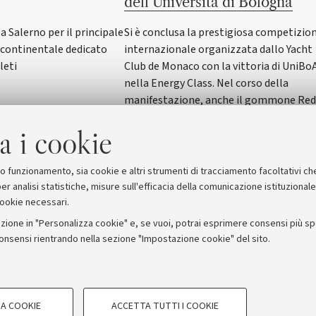
dell’Università di Bologna
Salerno per il principale
Si è conclusa la prestigiosa competizio
ontinentale dedicato
internazionale organizzata dallo Yacht
leti
Club de Monaco con la vittoria di UniBo
nella Energy Class. Nel corso della
manifestazione, anche il gommone Red
Wave dell'Alma Mater ha vinto nella
a i cookie
SeaLab Class. Il Rettore Giovanni Molari
ha incontrato studentesse e studenti in
Rettorato
suo funzionamento, sia cookie e altri strumenti di tracciamento facoltativi ch
er analisi statistiche, misure sull'efficacia della comunicazione istituzional
cookie necessari.
zione in "Personalizza cookie" e, se vuoi, potrai esprimere consensi più spec
consensi rientrando nella sezione "Impostazione cookie" del sito.
stampa
COOKIE TECNICI - NECESSAR
ORUM - Università di Bologna - Via Zamboni, 33 - 40126 Bologna
A COOKIE
ACCETTA TUTTI I COOKIE