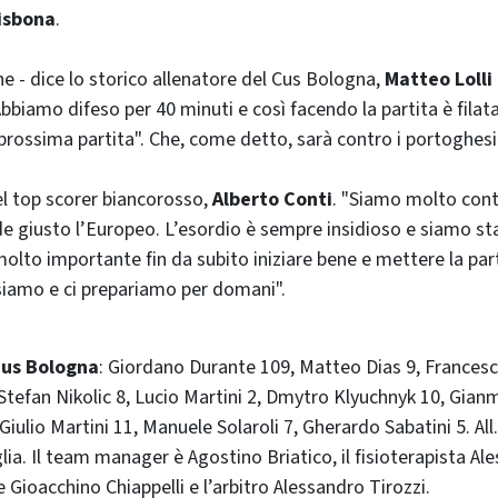
Lisbona
.
e - dice lo storico allenatore del Cus Bologna,
Matteo Lolli
iamo difeso per 40 minuti e così facendo la partita è filata 
 prossima partita". Che, come detto, sarà contro i portoghesi
del top scorer biancorosso,
Alberto Conti
. "Siamo molto cont
ede giusto l’Europeo. L’esordio è sempre insidioso e siamo st
olto importante fin da subito iniziare bene e mettere la part
posiamo e ci prepariamo per domani".
 Cus Bologna
: Giordano Durante 109, Matteo Dias 9, Francesc
Stefan Nikolic 8, Lucio Martini 2, Dmytro Klyuchnyk 10, Gianm
iulio Martini 11, Manuele Solaroli 7, Gherardo Sabatini 5. All.
lia. Il team manager è Agostino Briatico, il fisioterapista Ale
Gioacchino Chiappelli e l’arbitro Alessandro Tirozzi.