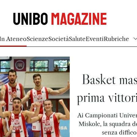
Unibo
Magazine
In Ateneo
Scienze
Società
Salute
Eventi
Rubriche
Basket masc
prima vittor
Ai Campionati Univers
Miskolc, la squadra 
senza diffico