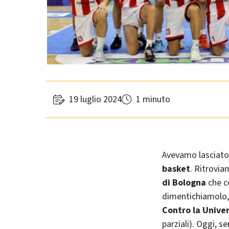
19 luglio 2024
1 minuto
Avevamo lasciat
basket
. Ritrovia
di Bologna
che c
dimentichiamolo, 
Contro la Univer
parziali). Oggi, s