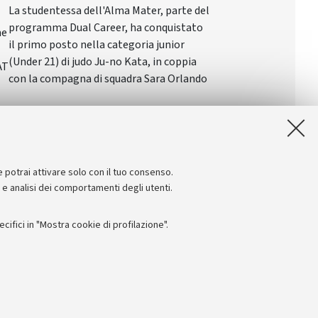
La studentessa dell'Alma Mater, parte del
programma Dual Career, ha conquistato
ne
il primo posto nella categoria junior
(Under 21) di judo Ju-no Kata, in coppia
AT
con la compagna di squadra Sara Orlando
e potrai attivare solo con il tuo consenso.
e e analisi dei comportamenti degli utenti.
ifici in "Mostra cookie di profilazione".
Seguici su:
I
 - PI: 01131710376 - CF: 80007010376