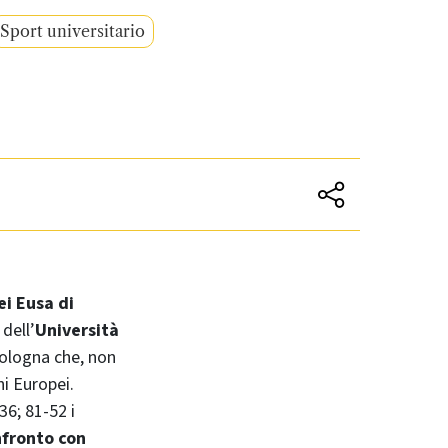
Sport universitario
i Eusa di
dell’
Università
Bologna che, non
i Europei.
36; 81-52 i
nfronto con