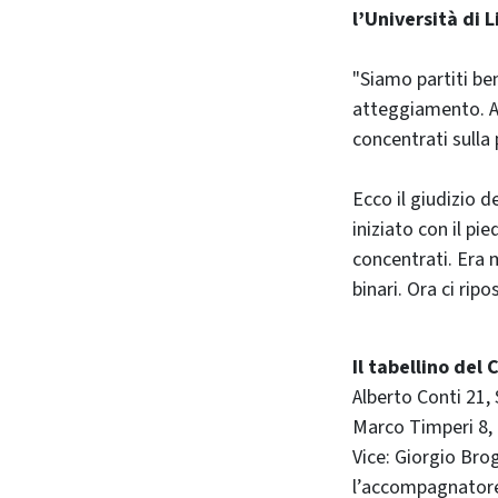
l’Università di 
"Siamo partiti ben
atteggiamento. Abb
concentrati sulla
Ecco il giudizio 
iniziato con il pi
concentrati. Era m
binari. Ora ci ri
Il tabellino del
Alberto Conti 21, 
Marco Timperi 8, G
Vice: Giorgio Brog
l’accompagnatore 