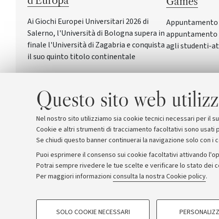
d'Europa
Games
Ai Giochi Europei Universitari 2026 di
Appuntamento a 
Salerno, l'Università di Bologna supera in
appuntamento c
finale l'Università di Zagabria e conquista
agli studenti-at
il suo quinto titolo continentale
Questo sito web utilizz
Nel nostro sito utilizziamo sia cookie tecnici necessari per il 
Cookie e altri strumenti di tracciamento facoltativi sono usati p
Se chiudi questo banner continuerai la navigazione solo con i 
Puoi esprimere il consenso sui cookie facoltativi attivando l'op
Potrai sempre rivedere le tue scelte e verificare lo stato dei 
Archivio
Comunicati stampa
Redazione
Rassegna 
Per maggiori informazioni
consulta la nostra Cookie policy
.
COOKIE DI PROFILAZIONE - FACOLTATIVI
© Copyright 2026 - ALMA MATER STUDI
SOLO COOKIE NECESSARI
PERSONALIZZ