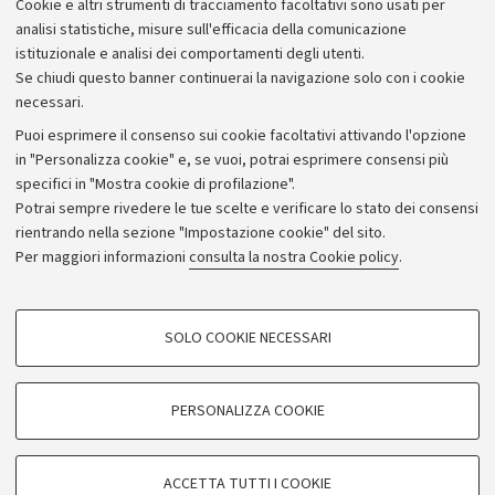
Cookie e altri strumenti di tracciamento facoltativi sono usati per
analisi statistiche, misure sull'efficacia della comunicazione
istituzionale e analisi dei comportamenti degli utenti.
Se chiudi questo banner continuerai la navigazione solo con i cookie
necessari.
Archivio
Puoi esprimere il consenso sui cookie facoltativi attivando l'opzione
in "Personalizza cookie" e, se vuoi, potrai esprimere consensi più
Comunicati stampa
specifici in "Mostra cookie di profilazione".
Redazione
Potrai sempre rivedere le tue scelte e verificare lo stato dei consensi
rientrando nella sezione "Impostazione cookie" del sito.
Rassegna stampa
Per maggiori informazioni
consulta la nostra Cookie policy
.
Seguici su:
COOKIE DI PROFILAZIONE - FACOLTATIVI
SOLO COOKIE NECESSARI
Si tratta di cookie utilizzati per analizzare le caratteristiche della navigazione
degli utenti, creare profili in base al loro comportamento sul sito, per analisi
di marketing.
PERSONALIZZA COOKIE
© Copyright 2026 - ALMA MATER STUDIORUM - Università di
Mostra cookie di profilazione
Bologna - Via Zamboni, 33 - 40126 Bologna - PI: 01131710376 -
Google/Youtube Video
CF: 80007010376
COOKIE TECNICI - NECESSARI
ACCETTA TUTTI I COOKIE