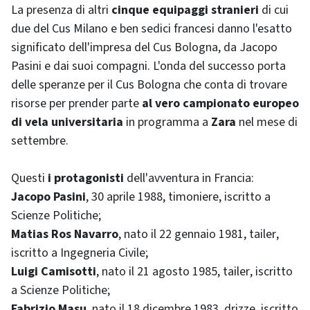
La presenza di altri
cinque equipaggi stranieri
di cui
due del Cus Milano e ben sedici francesi danno l'esatto
significato dell'impresa del Cus Bologna, da Jacopo
Pasini e dai suoi compagni. L'onda del successo porta
delle speranze per il Cus Bologna che conta di trovare
risorse per prender parte
al vero campionato europeo
di vela universitaria
in programma a
Zara
nel mese di
settembre.
Questi
i protagonisti
dell'avventura in Francia:
Jacopo Pasini
, 30 aprile 1988, timoniere, iscritto a
Scienze Politiche;
Matias Ros Navarro
, nato il 22 gennaio 1981,
tailer
,
iscritto a Ingegneria Civile;
Luigi Camisotti
, nato il 21 agosto 1985,
tailer
, iscritto
a Scienze Politiche;
Fabrizio Masu
, nato il 18 dicembre 1983, drizze, iscritto