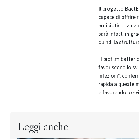
Il progetto BactE
capace di offrire 
antibiotici. La n
sarà infatti in gr
quindi la struttur
"I biofilm batteri
favoriscono lo svi
infezioni", confe
rapida a queste mi
e favorendo lo svil
Leggi anche