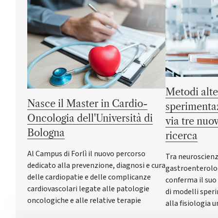
Metodi alte
Nasce il Master in Cardio-
sperimentaz
Oncologia dell'Università di
via tre nuov
Bologna
ricerca
Al Campus di Forlì il nuovo percorso
Tra neuroscienz
dedicato alla prevenzione, diagnosi e cura
gastroenterolog
delle cardiopatie e delle complicanze
conferma il suo
cardiovascolari legate alle patologie
di modelli sper
oncologiche e alle relative terapie
alla fisiologia