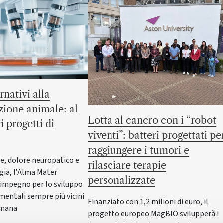
rnativi alla
ione animale: al
Lotta al cancro con i “robot
i progetti di
viventi”: batteri progettati pe
raggiungere i tumori e
e, dolore neuropatico e
rilasciare terapie
ia, l’Alma Mater
personalizzate
 impegno per lo sviluppo
imentali sempre più vicini
Finanziato con 1,2 milioni di euro, il
 umana
progetto europeo MagBIO svilupperà i