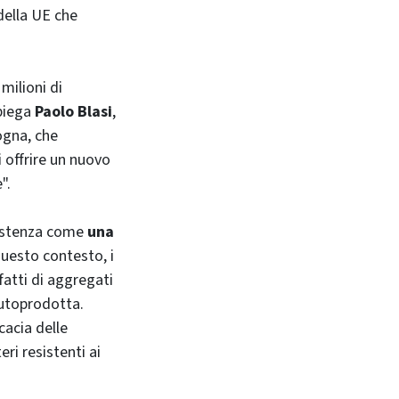
della UE che
 milioni di
spiega
Paolo Blasi
,
ogna, che
 offrire un nuovo
".
esistenza come
una
 questo contesto, i
fatti di aggregati
autoprodotta.
cacia delle
ri resistenti ai