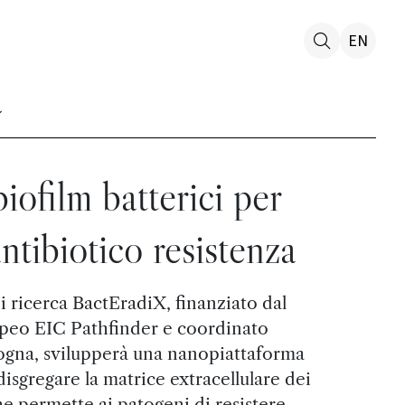
EN
biofilm batterici per
antibiotico resistenza
i ricerca BactEradiX, finanziato dal
eo EIC Pathfinder e coordinato
logna, svilupperà una nanopiattaforma
isgregare la matrice extracellulare dei
che permette ai patogeni di resistere