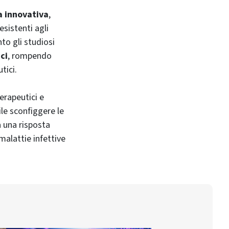
a innovativa
,
esistenti agli
to gli studiosi
ci
, rompendo
tici.
terapeutici e
ile sconfiggere le
à una risposta
malattie infettive