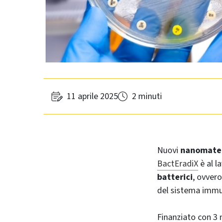
11 aprile 2025
2 minuti
Nuovi
nanomater
BactEradiX
è al l
batterici
, ovvero
del sistema immuni
Finanziato con 3 m