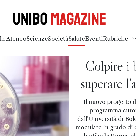
Unibo
Magazine
In Ateneo
Scienze
Società
Salute
Eventi
Rubriche
Colpire i 
superare l’
Il nuovo progetto d
programma europ
dall’Università di Bo
modulare in grado di d
biofilm batterici, 