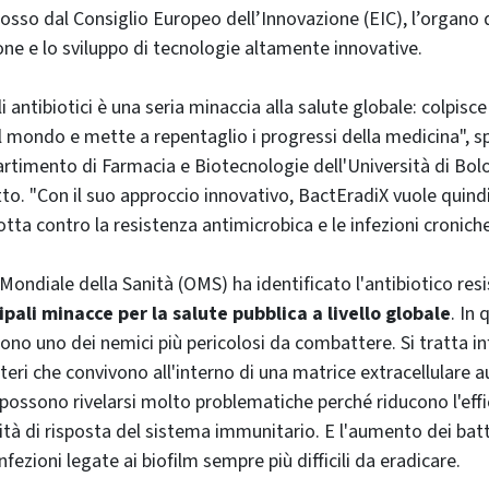
sso dal Consiglio Europeo dell’Innovazione (EIC), l’organo 
ione e lo sviluppo di tecnologie altamente innovative.
i antibiotici è una seria minaccia alla salute globale: colpisce
il mondo e mette a repentaglio i progressi della medicina", 
artimento di Farmacia e Biotecnologie dell'Università di Bol
tto. "Con il suo approccio innovativo, BactEradiX vuole quindi
tta contro la resistenza antimicrobica e le infezioni croniche
Mondiale della Sanità (OMS) ha identificato l'antibiotico r
ipali minacce per la salute pubblica a livello globale
. In
sono uno dei nemici più pericolosi da combattere. Si tratta in
tteri che convivono all'interno di una matrice extracellulare 
possono rivelarsi molto problematiche perché riducono l'effi
ità di risposta del sistema immunitario. E l'aumento dei batte
nfezioni legate ai biofilm sempre più difficili da eradicare.