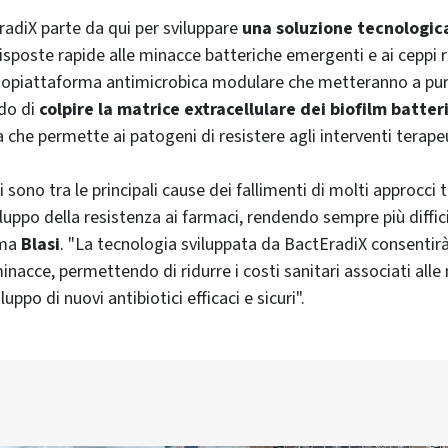
radiX parte da qui per sviluppare
una soluzione tecnologic
risposte rapide alle minacce batteriche emergenti e ai ceppi r
anopiattaforma antimicrobica modulare che metteranno a pun
ado di
colpire la matrice extracellulare dei biofilm batteri
a che permette ai patogeni di resistere agli interventi terapeu
ci sono tra le principali cause dei fallimenti di molti approcci 
luppo della resistenza ai farmaci, rendendo sempre più diffic
rma
Blasi
. "La tecnologia sviluppata da BactEradiX consentir
nacce, permettendo di ridurre i costi sanitari associati alle 
uppo di nuovi antibiotici efficaci e sicuri".