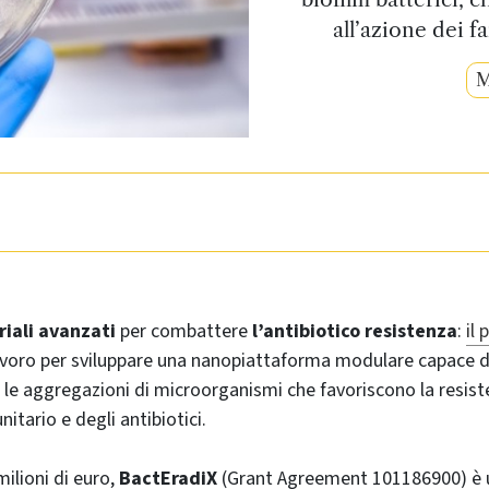
all’azione dei 
M
iali avanzati
per combattere
l’antibiotico resistenza
:
il
avoro per sviluppare una nanopiattaforma modulare capace d
 le aggregazioni di microorganismi che favoriscono la resist
tario e degli antibiotici.
ilioni di euro,
BactEradiX
(Grant Agreement 101186900) è