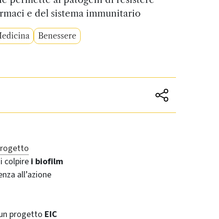
farmaci e del sistema immunitario
edicina
Benessere
 progetto
i colpire
i biofilm
enza all’azione
 un progetto
EIC