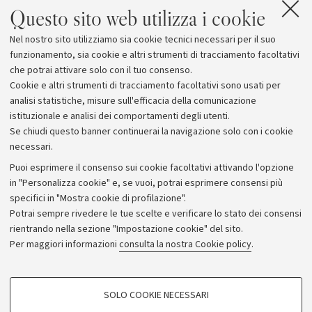
Questo sito web utilizza i cookie
Nel nostro sito utilizziamo sia cookie tecnici necessari per il suo
funzionamento, sia cookie e altri strumenti di tracciamento facoltativi
che potrai attivare solo con il tuo consenso.
Cookie e altri strumenti di tracciamento facoltativi sono usati per
analisi statistiche, misure sull'efficacia della comunicazione
istituzionale e analisi dei comportamenti degli utenti.
Se chiudi questo banner continuerai la navigazione solo con i cookie
necessari.
Archivio
Puoi esprimere il consenso sui cookie facoltativi attivando l'opzione
in "Personalizza cookie" e, se vuoi, potrai esprimere consensi più
Comunicati stampa
specifici in "Mostra cookie di profilazione".
Redazione
Potrai sempre rivedere le tue scelte e verificare lo stato dei consensi
rientrando nella sezione "Impostazione cookie" del sito.
Rassegna stampa
Per maggiori informazioni
consulta la nostra Cookie policy
.
Seguici su:
COOKIE DI PROFILAZIONE - FACOLTATIVI
SOLO COOKIE NECESSARI
Si tratta di cookie utilizzati per analizzare le caratteristiche della navigazione