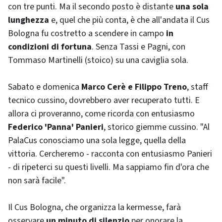
con tre punti. Ma il secondo posto è distante
una sola
lunghezza
e, quel che più conta, è che all'andata il Cus
Bologna fu costretto a scendere in campo
in
condizioni di fortuna
. Senza Tassi e Pagni, con
Tommaso Martinelli (stoico) su una caviglia sola.
Sabato e domenica
Marco Cerè e Filippo Treno
, staff
tecnico cussino, dovrebbero aver recuperato tutti. E
allora ci proveranno, come ricorda con entusiasmo
Federico 'Panna' Panieri
, storico giemme cussino. "Al
PalaCus conosciamo una sola legge, quella della
vittoria. Cercheremo - racconta con entusiasmo Panieri
- di ripeterci su questi livelli. Ma sappiamo fin d'ora che
non sarà facile".
Il Cus Bologna, che organizza la kermesse, farà
osservare
un minuto di silenzio
per onorare la