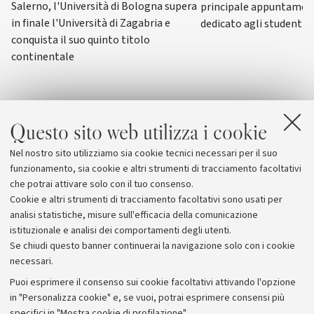
Salerno, l'Università di Bologna supera
principale appuntamen
in finale l'Università di Zagabria e
dedicato agli studenti-a
conquista il suo quinto titolo
continentale
Questo sito web utilizza i cookie
Nel nostro sito utilizziamo sia cookie tecnici necessari per il suo
funzionamento, sia cookie e altri strumenti di tracciamento facoltativi
che potrai attivare solo con il tuo consenso.
Cookie e altri strumenti di tracciamento facoltativi sono usati per
analisi statistiche, misure sull'efficacia della comunicazione
istituzionale e analisi dei comportamenti degli utenti.
Se chiudi questo banner continuerai la navigazione solo con i cookie
necessari.
Archivio
Puoi esprimere il consenso sui cookie facoltativi attivando l'opzione
in "Personalizza cookie" e, se vuoi, potrai esprimere consensi più
Comunicati stampa
specifici in "Mostra cookie di profilazione".