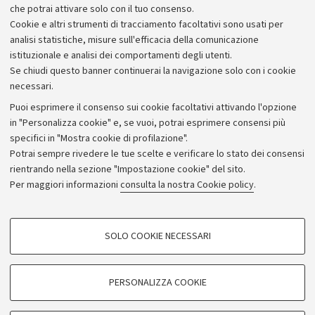
che potrai attivare solo con il tuo consenso.
Cookie e altri strumenti di tracciamento facoltativi sono usati per
analisi statistiche, misure sull'efficacia della comunicazione
istituzionale e analisi dei comportamenti degli utenti.
Se chiudi questo banner continuerai la navigazione solo con i cookie
necessari.
Archivio
Puoi esprimere il consenso sui cookie facoltativi attivando l'opzione
in "Personalizza cookie" e, se vuoi, potrai esprimere consensi più
Comunicati stampa
specifici in "Mostra cookie di profilazione".
Redazione
Potrai sempre rivedere le tue scelte e verificare lo stato dei consensi
rientrando nella sezione "Impostazione cookie" del sito.
Rassegna stampa
Per maggiori informazioni
consulta la nostra Cookie policy
.
Seguici su:
COOKIE DI PROFILAZIONE - FACOLTATIVI
SOLO COOKIE NECESSARI
Si tratta di cookie utilizzati per analizzare le caratteristiche della navigazione
degli utenti, creare profili in base al loro comportamento sul sito, per analisi
di marketing.
PERSONALIZZA COOKIE
© Copyright 2026 - ALMA MATER STUDIORUM - Università di
Mostra cookie di profilazione
Bologna - Via Zamboni, 33 - 40126 Bologna - PI: 01131710376 -