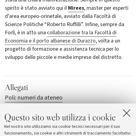
spirito è stato avviato qui il
Mirees
, master per esperti
d’area europeo-orinetale, avviato dalla Facoltà di
Scienze Politiche “Roberto Ruffilli”. Infine, sempre da
Forlì, è in atto una
collaborazione tra la Facoltà di
Economia e il porto albanese di Durazzo
, volta a un
progetto di formazione e assistenza tecnica per lo
sviluppo delle piccole e medie imprese del distretto.
Allegati
Poli: numeri da ateneo
Poli: per gli studenti è già comunità
Questo sito web utilizza i cookie
Poli: la cultura rispecchia l'identità cittadina
Nel nostro sito utilizziamo sia cookie tecnici necessari per il suo
Poli: edilizia tra laboratori e studentati
funzionamento, sia cookie e altri strumenti di tracciamento facoltativi