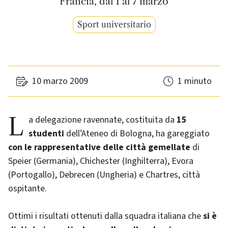
Francia, dal 1 al 7 marzo
Sport universitario
10 marzo 2009
1 minuto
La delegazione ravennate, costituita da
15
studenti
dell’Ateneo di Bologna, ha gareggiato
con le rappresentative delle città gemellate
di
Speier
(Germania),
Chichester
(Inghilterra), Evora
(Portogallo), Debrecen (Ungheria) e
Chartres
, città
ospitante.
Ottimi i risultati ottenuti dalla squadra italiana che
si è