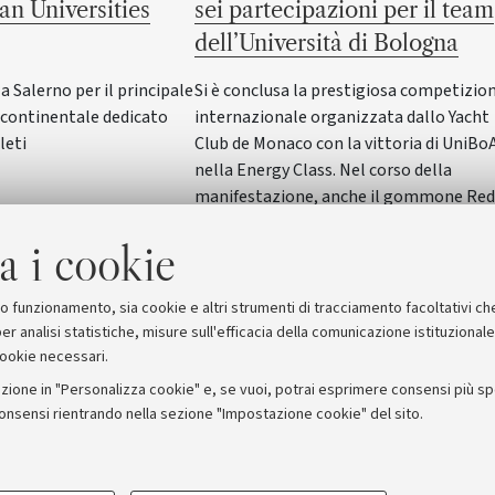
an Universities
sei partecipazioni per il team
dell’Università di Bologna
Salerno per il principale
Si è conclusa la prestigiosa competizio
ontinentale dedicato
internazionale organizzata dallo Yacht
leti
Club de Monaco con la vittoria di UniBo
nella Energy Class. Nel corso della
manifestazione, anche il gommone Red
Wave dell'Alma Mater ha vinto nella
a i cookie
SeaLab Class. Il Rettore Giovanni Molari
ha incontrato studentesse e studenti in
Rettorato
suo funzionamento, sia cookie e altri strumenti di tracciamento facoltativi ch
er analisi statistiche, misure sull'efficacia della comunicazione istituzional
cookie necessari.
zione in "Personalizza cookie" e, se vuoi, potrai esprimere consensi più spec
consensi rientrando nella sezione "Impostazione cookie" del sito.
stampa