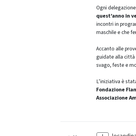
Ogni delegazione,
quest’anno in v
incontri in prog
maschile e che f
Accanto alle prov
guidate alla città
svago, feste e mo
L’iniziativa è st
Fondazione Flam
Associazione Am
locandina