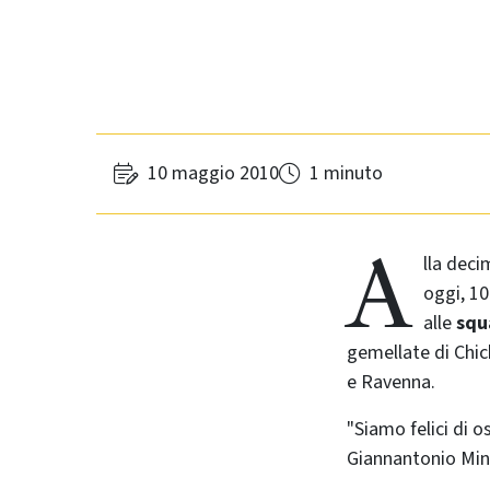
10 maggio 2010
1 minuto
A
lla deci
oggi, 10
alle
squ
gemellate di Chic
e Ravenna.
"Siamo felici di o
Giannantonio Ming