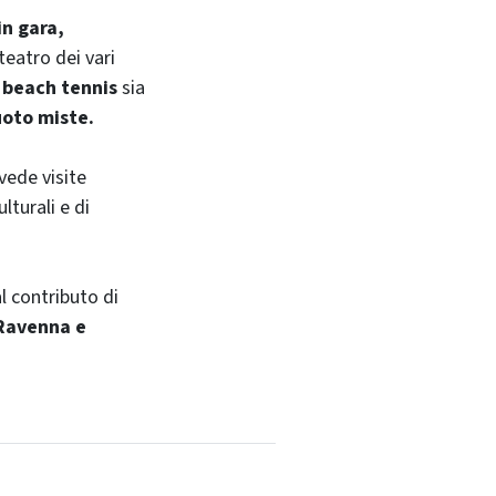
in gara,
teatro dei vari
e
beach tennis
sia
uoto miste.
vede visite
lturali e di
l contributo di
Ravenna e