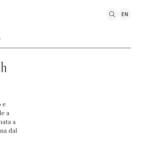
EN
ch
o e
de a
nata a
na dal