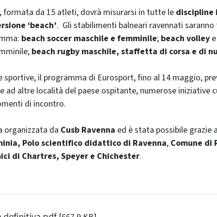
 formata da 15 atleti, dovrà misurarsi in tutte le
discipline 
ersione ‘beach’
. Gli stabilimenti balneari ravennati saranno 
ramma:
beach soccer maschile e femminile
;
beach volley
emminile;
beach rugby maschile, staffetta di corsa e di n
e sportive, il programma di Eurosport, fino al 14 maggio, pre
 e ad altre località del paese ospitante, numerose iniziative cu
menti di incontro.
ata organizzata da
Cusb Ravenna
ed è stata possibile grazie a
inia, Polo scientifico didattico di Ravenna
,
Comune di 
ici di Chartres, Speyer e Chichester
.
 definitiva.pdf