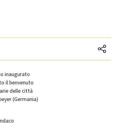
to inaugurato
to il benvenuto
arie delle città
Speyer (Germania)
sindaco