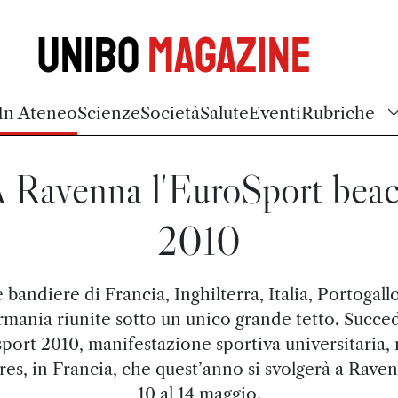
Unibo
Magazine
In Ateneo
Scienze
Società
Salute
Eventi
Rubriche
 Ravenna l'EuroSport bea
2010
 bandiere di Francia, Inghilterra, Italia, Portogall
mania riunite sotto un unico grande tetto. Succe
port 2010, manifestazione sportiva universitaria, 
res, in Francia, che quest’anno si svolgerà a Raven
10 al 14 maggio.