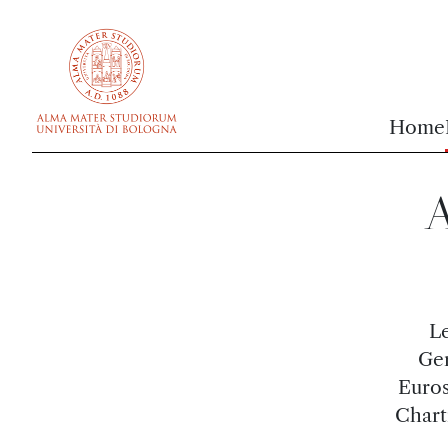
vai al contenuto della pagina
vai al menu di navigazione
Home
A
Le
Ger
Euros
Chart