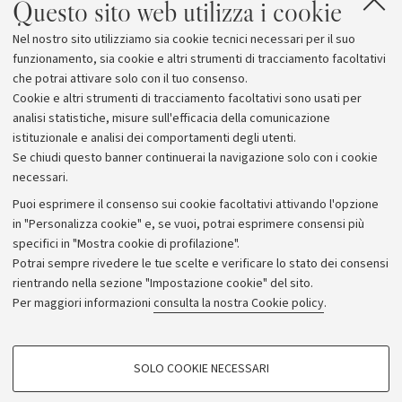
Questo sito web utilizza i cookie
Nel nostro sito utilizziamo sia cookie tecnici necessari per il suo
funzionamento, sia cookie e altri strumenti di tracciamento facoltativi
che potrai attivare solo con il tuo consenso.
Cookie e altri strumenti di tracciamento facoltativi sono usati per
analisi statistiche, misure sull'efficacia della comunicazione
istituzionale e analisi dei comportamenti degli utenti.
Se chiudi questo banner continuerai la navigazione solo con i cookie
necessari.
Archivio
Puoi esprimere il consenso sui cookie facoltativi attivando l'opzione
in "Personalizza cookie" e, se vuoi, potrai esprimere consensi più
Comunicati stampa
specifici in "Mostra cookie di profilazione".
Redazione
Potrai sempre rivedere le tue scelte e verificare lo stato dei consensi
rientrando nella sezione "Impostazione cookie" del sito.
Rassegna stampa
Per maggiori informazioni
consulta la nostra Cookie policy
.
Seguici su:
COOKIE DI PROFILAZIONE - FACOLTATIVI
SOLO COOKIE NECESSARI
Si tratta di cookie utilizzati per analizzare le caratteristiche della navigazione
degli utenti, creare profili in base al loro comportamento sul sito, per analisi