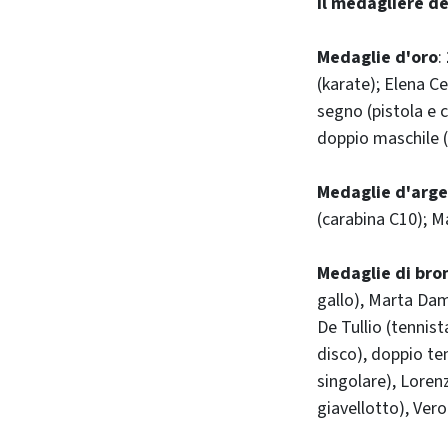
Il medagliere d
Medaglie d'oro
:
(karate); Elena C
segno (pistola e c
doppio maschile (
Medaglie d'arge
(carabina C10); Ma
Medaglie di bro
gallo), Marta Dami
De Tullio (tennist
disco), doppio te
singolare), Loren
giavellotto), Vero