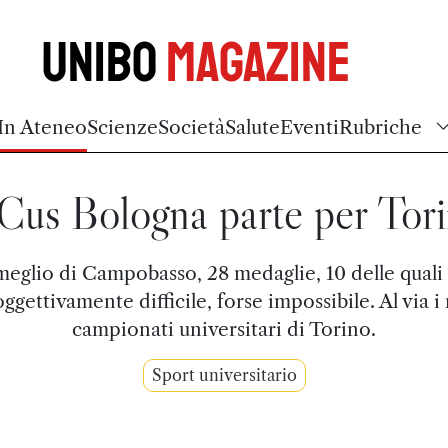
Unibo
Magazine
In Ateneo
Scienze
Società
Salute
Eventi
Rubriche
 Cus Bologna parte per Tor
meglio di Campobasso, 28 medaglie, 10 delle quali 
oggettivamente difficile, forse impossibile. Al via i
campionati universitari di Torino.
Sport universitario