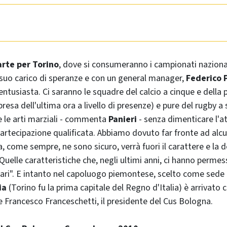
rte per Torino
, dove si consumeranno i campionati nazional
il suo carico di speranze e con un general manager,
Federico 
ntusiasta. Ci saranno le squadre del calcio a cinque e della 
resa dell'ultima ora a livello di presenze) e pure del rugby a 
 e le arti marziali - commenta
Panieri
- senza dimenticare l'at
rtecipazione qualificata. Abbiamo dovuto far fronte ad alcu
a, come sempre, ne sono sicuro, verrà fuori il carattere e la
Quelle caratteristiche che, negli ultimi anni, ci hanno perme
inari". E intanto nel capoluogo piemontese, scelto come sede
ia
(Torino fu la prima capitale del Regno d'Italia) è arrivato c
Francesco Franceschetti, il presidente del Cus Bologna.