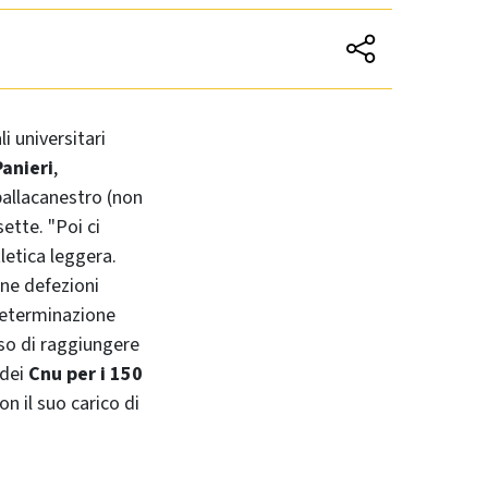
i universitari
Panieri
,
pallacanestro (non
sette. "Poi ci
letica leggera.
ne defezioni
 determinazione
sso di raggiungere
 dei
Cnu per i 150
on il suo carico di