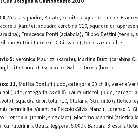
el Cus Bologna a Campobasso 2010
10
, Vela a squadre; Karate, kumite a squadre donne; Frances
eccarelli (karate); squadra carabina C10, squadra di rappresen
arabina); Francesca Ponti (sciabola), Filippo Bettini (tennis, 
Filippo Bettini-Lorenzo Di Giovanni); tennis a squadre.
nto 5:
Veronica Maurizzi (karate), Martina Burzi (carabina C1
rgherita Laurenti (sciabola); Gabriel Grosu (boxe).
nzo: 13
, Mattia Bonturi (judo, categoria 60 chili), Verena Vent
ani (judo, categoria 78 chili), Laura Briccoli (judo, categoria
avolo), squadra di pistola P10, Stefania Strumillo (atletica le
nnis femminile (Valentina Piccolo-Silvia Manzi), Lorenzo Di Gi
zo Cremonini (tennis, singolare), Giacomo Mancini (atletica l
nica Paterlini (atletica leggera, 5.000), Barbara Bressi (atleti