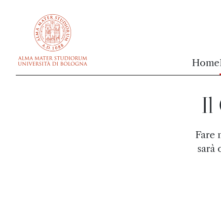
vai al contenuto della pagina
vai al menu di navigazione
Home
Il
Fare 
sarà 