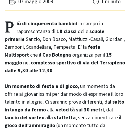
07 maggio 2009
1 minuto
Più di cinquecento bambini
in campo in
rappresentanza di
18 classi
delle
scuole
primarie
Sanzio, Don Bosco, Mattiuzzi-Casali, Giordani,
Zamboni, Scandellara, Tempesta. E' la
festa
Multisport
che il
Cus Bologna
organizza per il
15
maggio
nel
complesso sportivo di via del Terrapieno
dalle 9,30 alle 12,30
.
Un momento di festa e di gioco
, un momento da
offrire ai giovanissimi per dar modo di esprimere il loro
talento in allegria. Ci saranno prove differenti, dal
salto
in lungo da fermo
alla
velocità sui 30 metri
, dal
lancio del vortex
alla
staffetta
, senza dimenticare il
gioco dell'ammiraglio
(un momento tutto da