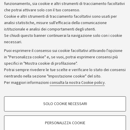
funzionamento, sia cookie e altri strumenti di tracciamento facoltativi
che potrai attivare solo con il tuo consenso.
Cookie e altri strumenti di tracciamento facoltativi sono usati per
analisi statistiche, misure sull'efficacia della comunicazione
istituzionale e analisi dei comportamenti degli utenti.
Se chiudi questo banner continuerai la navigazione solo con i cookie
necessari.
Archivio
Puoi esprimere il consenso sui cookie facoltativi attivando l'opzione
in "Personalizza cookie" e, se vuoi, potrai esprimere consensi più
Comunicati stampa
specifici in "Mostra cookie di profilazione".
Redazione
Potrai sempre rivedere le tue scelte e verificare lo stato dei consensi
rientrando nella sezione "Impostazione cookie" del sito.
Rassegna stampa
Per maggiori informazioni
consulta la nostra Cookie policy
.
Seguici su:
COOKIE DI PROFILAZIONE - FACOLTATIVI
SOLO COOKIE NECESSARI
Si tratta di cookie utilizzati per analizzare le caratteristiche della navigazione
degli utenti, creare profili in base al loro comportamento sul sito, per analisi
di marketing.
PERSONALIZZA COOKIE
© Copyright 2026 - ALMA MATER STUDIORUM - Università di
Mostra cookie di profilazione