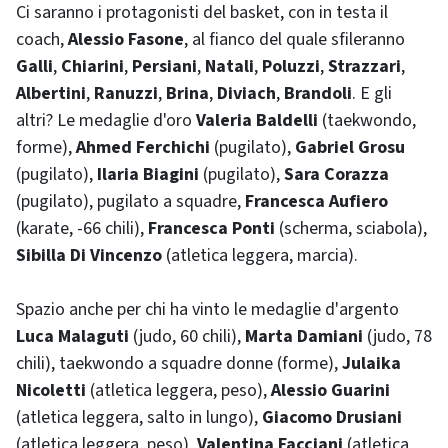
Ci saranno i protagonisti del basket, con in testa il
coach,
Alessio Fasone
, al fianco del quale sfileranno
Galli
,
Chiarini
,
Persiani
,
Natali
,
Poluzzi
,
Strazzari
,
Albertini
,
Ranuzzi
,
Brina
,
Diviach
,
Brandoli
. E gli
altri? Le medaglie d'oro
Valeria Baldelli
(taekwondo,
forme),
Ahmed Ferchichi
(pugilato),
Gabriel Grosu
(pugilato),
Ilaria Biagini
(pugilato),
Sara Corazza
(pugilato), pugilato a squadre,
Francesca Aufiero
(karate, -66 chili),
Francesca Ponti
(scherma, sciabola),
Sibilla Di Vincenzo
(atletica leggera, marcia).
Spazio anche per chi ha vinto le medaglie d'argento
Luca Malaguti
(judo, 60 chili),
Marta Damiani
(judo, 78
chili), taekwondo a squadre donne (forme),
Julaika
Nicoletti
(atletica leggera, peso),
Alessio Guarini
(atletica leggera, salto in lungo),
Giacomo Drusiani
(atletica leggera, peso),
Valentina Facciani
(atletica