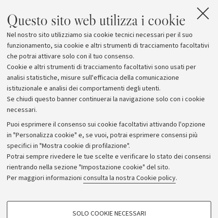
Questo sito web utilizza i cookie
Nel nostro sito utilizziamo sia cookie tecnici necessari per il suo
funzionamento, sia cookie e altri strumenti di tracciamento facoltativi
che potrai attivare solo con il tuo consenso.
Cookie e altri strumenti di tracciamento facoltativi sono usati per
analisi statistiche, misure sull'efficacia della comunicazione
istituzionale e analisi dei comportamenti degli utenti.
Se chiudi questo banner continuerai la navigazione solo con i cookie
necessari.
Archivio
Puoi esprimere il consenso sui cookie facoltativi attivando l'opzione
in "Personalizza cookie" e, se vuoi, potrai esprimere consensi più
Comunicati stampa
specifici in "Mostra cookie di profilazione".
Redazione
Potrai sempre rivedere le tue scelte e verificare lo stato dei consensi
rientrando nella sezione "Impostazione cookie" del sito.
Rassegna stampa
Per maggiori informazioni
consulta la nostra Cookie policy
.
Seguici su:
COOKIE DI PROFILAZIONE - FACOLTATIVI
SOLO COOKIE NECESSARI