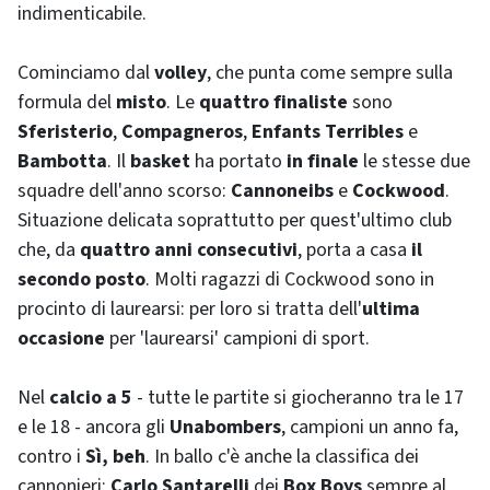
indimenticabile.
Cominciamo dal
volley
, che punta come sempre sulla
formula del
misto
. Le
quattro finaliste
sono
Sferisterio
,
Compagneros
,
Enfants Terribles
e
Bambotta
. Il
basket
ha portato
in finale
le stesse due
squadre dell'anno scorso:
Cannoneibs
e
Cockwood
.
Situazione delicata soprattutto per quest'ultimo club
che, da
quattro anni consecutivi
, porta a casa
il
secondo posto
. Molti ragazzi di
Cockwood
sono in
procinto di laurearsi: per loro si tratta dell'
ultima
occasione
per 'laurearsi' campioni di sport.
Nel
calcio a 5
- tutte le partite si giocheranno tra le 17
e le 18 - ancora gli
Unabombers
, campioni un anno fa,
contro i
Sì, beh
. In ballo c'è anche la classifica dei
cannonieri:
Carlo Santarelli
dei
Box Boys
sempre al