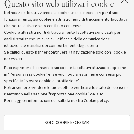
Questo sito web utilizza i cookie
Nel nostro sito utilizziamo sia cookie tecnici necessari per il suo
funzionamento, sia cookie e altri strumenti di tracciamento facoltativi
che potrai attivare solo con il tuo consenso.
Cookie e altri strumenti di tracciamento facoltativi sono usati per
analisi statistiche, misure sull'efficacia della comunicazione
istituzionale e analisi dei comportamenti degli utenti.
Se chiudi questo banner continuerai la navigazione solo con i cookie
necessari.
Archivio
Puoi esprimere il consenso sui cookie facoltativi attivando l'opzione
in "Personalizza cookie" e, se vuoi, potrai esprimere consensi più
Comunicati stampa
specifici in "Mostra cookie di profilazione".
Redazione
Potrai sempre rivedere le tue scelte e verificare lo stato dei consensi
rientrando nella sezione "Impostazione cookie" del sito.
Rassegna stampa
Per maggiori informazioni
consulta la nostra Cookie policy
.
Seguici su:
COOKIE DI PROFILAZIONE - FACOLTATIVI
SOLO COOKIE NECESSARI
Si tratta di cookie utilizzati per analizzare le caratteristiche della navigazione
degli utenti, creare profili in base al loro comportamento sul sito, per analisi