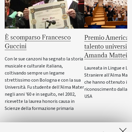
È scomparso Francesco
Premio America G
Guccini
talento universit
Amanda Mattei
Con le sue canzoni ha segnato la storia
musicale e culturale italiana,
Laureata in Lingue e Le
coltivando sempre un legame
Straniere all'Alma Mater,
strettissimo con Bologna e con la sua
che hanno ottenuto il p
Università. Fu studente dell'Alma Mater
riconoscimento dalla F
negli anni '60 e in seguito, nel 2002,
USA
ricevette la laurea honoris causa in
Scienze della formazione primaria