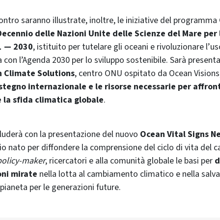
contro saranno illustrate, inoltre, le iniziative del programm
Decennio delle Nazioni Unite delle Scienze del Mare per 
1 — 2030
, istituito per tutelare gli oceani e rivoluzionare l’u
ea con l’Agenda 2030 per lo sviluppo sostenibile. Sarà present
 Climate Solutions
, centro ONU ospitato da Ocean Visions
ostegno internazionale e le risorse necessarie per affron
la sfida climatica globale
.
luderà con la presentazione del nuovo
Ocean Vital Signs N
io nato per diffondere la comprensione del ciclo di vita del 
policy-maker
, ricercatori e alla comunità globale le basi per
d
oni mirate
nella lotta al cambiamento climatico e nella salv
pianeta per le generazioni future.