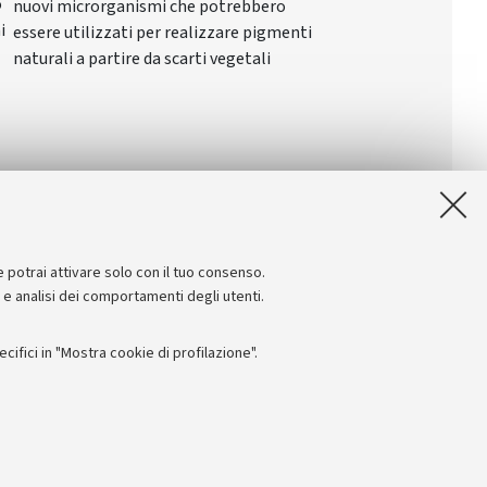
o
nuovi microrganismi che potrebbero
i
essere utilizzati per realizzare pigmenti
naturali a partire da scarti vegetali
e potrai attivare solo con il tuo consenso.
e e analisi dei comportamenti degli utenti.
ifici in "Mostra cookie di profilazione".
Seguici su:
I
 - PI: 01131710376 - CF: 80007010376