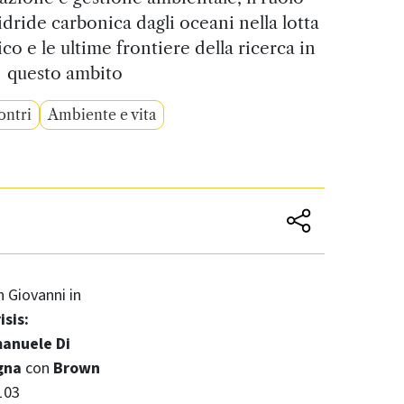
idride carbonica dagli oceani nella lotta
o e le ultime frontiere della ricerca in
questo ambito
ontri
Ambiente e vita
n Giovanni in
sis:
anuele Di
ogna
con
Brown
103