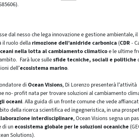
685606).
e dal nesso che lega innovazione e gestione ambientale, il 
 il ruolo della
rimozione dell’anidride carbonica
(
CDR
- C
ceani nella lotta al cambiamento climatico
e le ultime fr
 ambito. Farà luce sulle
sfide tecniche, sociali e politiche
ioni dell’
ecosistema marino
.
fondatore di
Ocean Visions
, Di Lorenzo presenterà l’attività
ne no- profit nata per trovare soluzioni al cambiamento clim
gli oceani
. Alla guida di un fronte comune che vede affiancat
mbito della ricerca scientifica ed ingegneristica, in una prospet
llaborazione interdisciplinare
, Ocean Visions segna un pa
e di un
ecosistema globale per le soluzioni oceaniche
(GEO
ean Solutions).