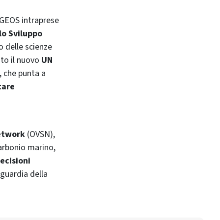
a GEOS intraprese
lo Sviluppo
so delle scienze
ato il nuovo
UN
, che punta a
tare
etwork
(OVSN),
carbonio marino,
ecisioni
aguardia della