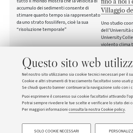
tutto il mondo mostra che la velocità di
fino a noi i
accumulo dei sedimenti consente di
Villaggio d
stimare quanto tempo sia rappresentato
da uno strato fossilifero, cioè la sua
Uno studio coor
“risoluzione temporale”
dell’Università 
University Colle
violento clima t
dei più straordin
Questo sito web utilizz
Cretaceo, conser
stesso meccanis
serra a fenome
Nel nostro sito utilizziamo sia cookie tecnici necessari per il 
Cookie e altri strumenti di tracciamento facoltativi sono usati p
Se chiudi questo banner continuerai la navigazione solo con i 
Puoi esprimere il consenso sui cookie facoltativi attivando l'op
Potrai sempre rivedere le tue scelte e verificare lo stato dei 
Archivio
Comunicati stampa
Redazione
Rassegna 
Per maggiori informazioni
consulta la nostra Cookie policy
.
COOKIE DI PROFILAZIONE - FACOLTATIVI
© Copyright 2026 - ALMA MATER STUDI
SOLO COOKIE NECESSARI
PERSONALIZZ