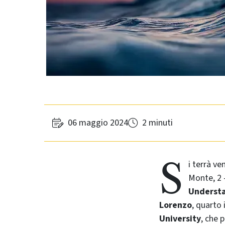
06 maggio 2024
2 minuti
S
i terrà ve
Monte, 2 
Understa
Lorenzo
, quarto 
University
, che 