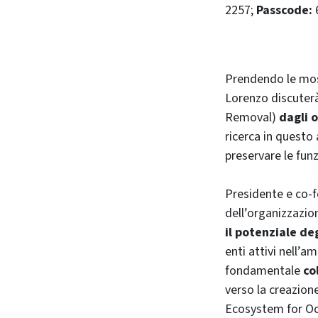
2257;
Passcode:
Prendendo le moss
Lorenzo discuterà
Removal)
dagli
o
ricerca in questo
preservare le funz
Presidente e co-
dell’organizzazio
il potenziale de
enti attivi nell’a
fondamentale
co
verso la creazion
Ecosystem for Oc