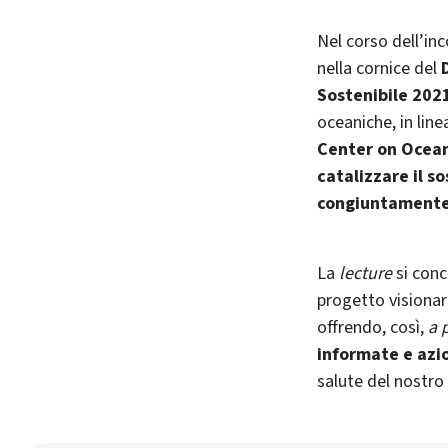
Nel corso dell’in
nella cornice del
Sostenibile 202
oceaniche, in lin
Center on Ocean
catalizzare il s
congiuntamente 
La
lecture
si conc
progetto visionar
offrendo, così,
a 
informate e azi
salute del nostro 