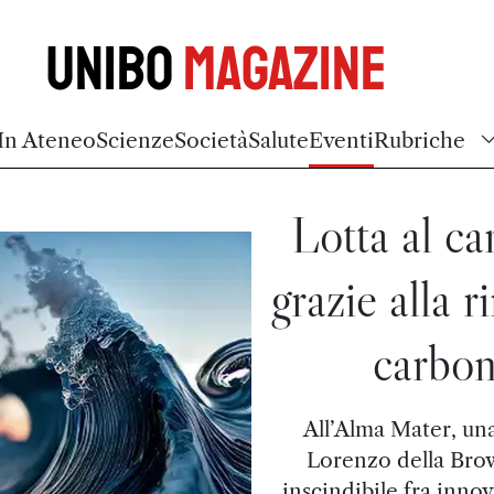
Unibo
Magazine
In Ateneo
Scienze
Società
Salute
Eventi
Rubriche
Lotta al c
grazie alla 
carbon
All’Alma Mater, un
Lorenzo della Brow
inscindibile fra inno