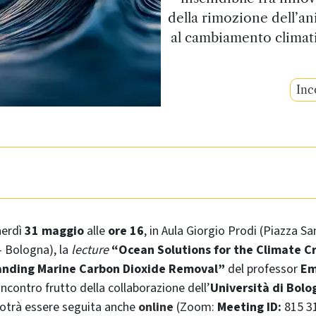
della rimozione dell’an
al cambiamento climatic
Inc
nerdì
31 maggio
alle
ore 16
, in Aula Giorgio Prodi (Piazza Sa
- Bologna), la
lecture
“Ocean Solutions for the Climate Cri
nding Marine Carbon Dioxide Removal”
del professor
Em
incontro frutto della collaborazione dell’
Università di Bol
potrà essere seguita anche
online
(Zoom:
Meeting ID:
815 3