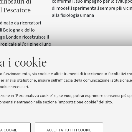
 dinosauri di
conferma il suo impegno per lo svilupp
di modelli sperimentali sempre più vicin
el Pescatore
alla fisiologia umana
dinato da ricercatori
di Bologna e dello
ge London ricostruisce il
ropicale all’origine di uno
ari archivi fossili del
a i cookie
vato vicino a Trieste: lo
mo che oggi collega i gas
ni meteorologici estremi
suo funzionamento, sia cookie e altri strumenti di tracciamento facoltativi ch
er analisi statistiche, misure sull'efficacia della comunicazione istituzional
cookie necessari.
zione in "Personalizza cookie" e, se vuoi, potrai esprimere consensi più spec
consensi rientrando nella sezione "Impostazione cookie" del sito.
stampa
COOKIE TECNICI - NECESSAR
ORUM - Università di Bologna - Via Zamboni, 33 - 40126 Bologna
A COOKIE
ACCETTA TUTTI I COOKIE