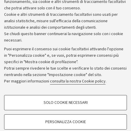
funzionamento, sia cookie e altri strumenti di tracciamento facoltativi
Vedi di più
che potrai attivare solo con il tuo consenso.
Cookie e altri strumenti di tracciamento facoltativi sono usati per
analisi statistiche, misure sull'efficacia della comunicazione
istituzionale e analisi dei comportamenti degli utenti.
Se chiudi questo banner continuerai la navigazione solo con i cookie
necessari.
Archivio
Puoi esprimere il consenso sui cookie facoltativi attivando l'opzione
in "Personalizza cookie" e, se vuoi, potrai esprimere consensi più
Comunicati stampa
specifici in "Mostra cookie di profilazione".
Redazione
Potrai sempre rivedere le tue scelte e verificare lo stato dei consensi
rientrando nella sezione "Impostazione cookie" del sito.
Rassegna stampa
Per maggiori informazioni
consulta la nostra Cookie policy
.
Seguici su:
COOKIE DI PROFILAZIONE - FACOLTATIVI
SOLO COOKIE NECESSARI
Si tratta di cookie utilizzati per analizzare le caratteristiche della navigazione
degli utenti, creare profili in base al loro comportamento sul sito, per analisi
di marketing.
PERSONALIZZA COOKIE
© Copyright 2026 - ALMA MATER STUDIORUM - Università di
Mostra cookie di profilazione