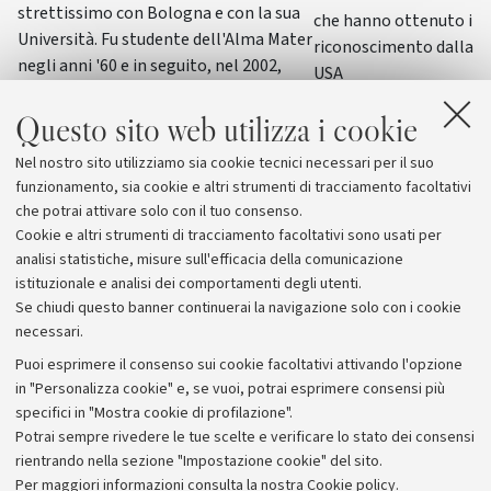
strettissimo con Bologna e con la sua
che hanno ottenuto il p
Università. Fu studente dell'Alma Mater
riconoscimento dalla F
negli anni '60 e in seguito, nel 2002,
USA
ricevette la laurea honoris causa in
Scienze della formazione primaria
Questo sito web utilizza i cookie
Nel nostro sito utilizziamo sia cookie tecnici necessari per il suo
funzionamento, sia cookie e altri strumenti di tracciamento facoltativi
che potrai attivare solo con il tuo consenso.
Cookie e altri strumenti di tracciamento facoltativi sono usati per
analisi statistiche, misure sull'efficacia della comunicazione
istituzionale e analisi dei comportamenti degli utenti.
Se chiudi questo banner continuerai la navigazione solo con i cookie
necessari.
Archivio
Puoi esprimere il consenso sui cookie facoltativi attivando l'opzione
in "Personalizza cookie" e, se vuoi, potrai esprimere consensi più
Comunicati stampa
specifici in "Mostra cookie di profilazione".
Redazione
Potrai sempre rivedere le tue scelte e verificare lo stato dei consensi
rientrando nella sezione "Impostazione cookie" del sito.
Rassegna stampa
Per maggiori informazioni
consulta la nostra Cookie policy
.