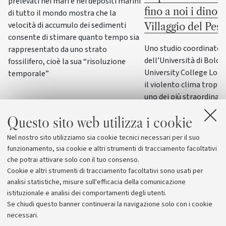
prelevati nei mari e nei depositi marini
fino a noi i dinos
di tutto il mondo mostra che la
velocità di accumulo dei sedimenti
Villaggio del Pes
consente di stimare quanto tempo sia
Uno studio coordinato d
rappresentato da uno strato
dell’Università di Bolog
fossilifero, cioè la sua “risoluzione
University College Lond
temporale”
il violento clima tropica
uno dei più straordinari 
del Cretaceo, conservat
Questo sito web utilizza i cookie
Trieste: lo stesso mec
collega i gas serra a f
Nel nostro sito utilizziamo sia cookie tecnici necessari per il suo
meteorologici estremi
funzionamento, sia cookie e altri strumenti di tracciamento facoltativi
che potrai attivare solo con il tuo consenso.
Cookie e altri strumenti di tracciamento facoltativi sono usati per
analisi statistiche, misure sull'efficacia della comunicazione
istituzionale e analisi dei comportamenti degli utenti.
Se chiudi questo banner continuerai la navigazione solo con i cookie
necessari.