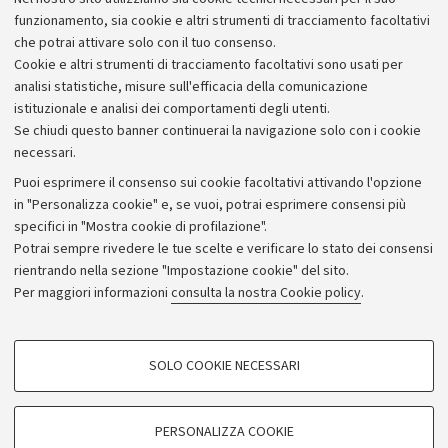
funzionamento, sia cookie e altri strumenti di tracciamento facoltativi
che potrai attivare solo con il tuo consenso.
Cookie e altri strumenti di tracciamento facoltativi sono usati per
analisi statistiche, misure sull'efficacia della comunicazione
istituzionale e analisi dei comportamenti degli utenti.
Se chiudi questo banner continuerai la navigazione solo con i cookie
necessari.
Archivio
Puoi esprimere il consenso sui cookie facoltativi attivando l'opzione
in "Personalizza cookie" e, se vuoi, potrai esprimere consensi più
Comunicati stampa
specifici in "Mostra cookie di profilazione".
Redazione
Potrai sempre rivedere le tue scelte e verificare lo stato dei consensi
rientrando nella sezione "Impostazione cookie" del sito.
Rassegna stampa
Per maggiori informazioni
consulta la nostra Cookie policy
.
Seguici su:
COOKIE DI PROFILAZIONE - FACOLTATIVI
SOLO COOKIE NECESSARI
Si tratta di cookie utilizzati per analizzare le caratteristiche della navigazione
degli utenti, creare profili in base al loro comportamento sul sito, per analisi
di marketing.
PERSONALIZZA COOKIE
© Copyright 2026 - ALMA MATER STUDIORUM - Università di
Mostra cookie di profilazione