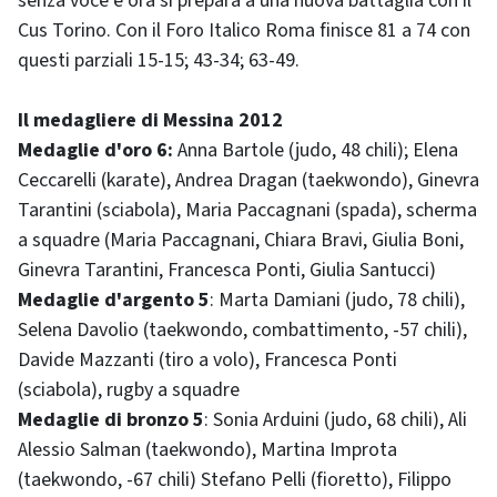
senza voce e ora si prepara a una nuova battaglia con il
Cus Torino. Con il Foro Italico Roma finisce 81 a 74 con
questi parziali 15-15; 43-34; 63-49.
Il medagliere di Messina 2012
Medaglie d'oro 6:
Anna Bartole (judo, 48 chili); Elena
Ceccarelli (karate), Andrea Dragan (taekwondo), Ginevra
Tarantini (sciabola), Maria Paccagnani (spada), scherma
a squadre (Maria Paccagnani, Chiara Bravi, Giulia Boni,
Ginevra Tarantini, Francesca Ponti, Giulia Santucci)
Medaglie d'argento 5
: Marta Damiani (judo, 78 chili),
Selena Davolio (taekwondo, combattimento, -57 chili),
Davide Mazzanti (tiro a volo), Francesca Ponti
(sciabola), rugby a squadre
Medaglie di bronzo 5
: Sonia Arduini (judo, 68 chili), Ali
Alessio Salman (taekwondo), Martina Improta
(taekwondo, -67 chili) Stefano Pelli (fioretto), Filippo