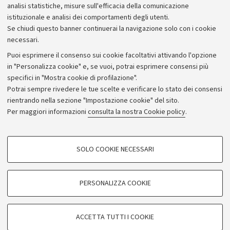
analisi statistiche, misure sull'efficacia della comunicazione
istituzionale e analisi dei comportamenti degli utenti.
Se chiudi questo banner continuerai la navigazione solo con i cookie
necessari.
Archivio
Puoi esprimere il consenso sui cookie facoltativi attivando l'opzione
in "Personalizza cookie" e, se vuoi, potrai esprimere consensi più
Comunicati stampa
specifici in "Mostra cookie di profilazione".
Redazione
Potrai sempre rivedere le tue scelte e verificare lo stato dei consensi
rientrando nella sezione "Impostazione cookie" del sito.
Rassegna stampa
Per maggiori informazioni
consulta la nostra Cookie policy
.
Seguici su:
COOKIE DI PROFILAZIONE - FACOLTATIVI
SOLO COOKIE NECESSARI
Si tratta di cookie utilizzati per analizzare le caratteristiche della navigazione
degli utenti, creare profili in base al loro comportamento sul sito, per analisi
di marketing.
PERSONALIZZA COOKIE
© Copyright 2026 - ALMA MATER STUDIORUM - Università di
Mostra cookie di profilazione
Bologna - Via Zamboni, 33 - 40126 Bologna - PI: 01131710376 -
Google/Youtube Video
CF: 80007010376
COOKIE TECNICI - NECESSARI
ACCETTA TUTTI I COOKIE
Facebook