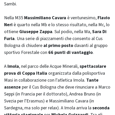
Sambi.
Nella M35
Massimiliano Cavara
è ventunesimo,
Flavio
Neri
è quarto nella Mb e lo stesso risultato, nella Mc, lo
ottiene
Giuseppe Zappa
. Sul podio, nella Wa,
Sara Di
Furia
. Una serie di piazzamenti che consento al Cus
Bologna di chiudere
al primo posto
davanti al gruppo
sportivo Forestale con
66 punti di vantaggio
.
A
Imola
, nel parco delle Acque Minerali,
spettacolare
prova di Coppa Italia
organizzata dalla polisportiva
Masi in collaborazione con l'atletica Imola.
Tante
assenze
per il Cus Bologna che deve rinunciare a Marco
Seppi (in Francia per il dottorato), Andrea Bruno (in
Svezia per l'Erasmus) e Massimiliano Cavara (in
Sardegna, ma solo per relax). A Imola arriva la
seconda
vittoria stagionale
per
Michela Guizzardi
. Tra gli