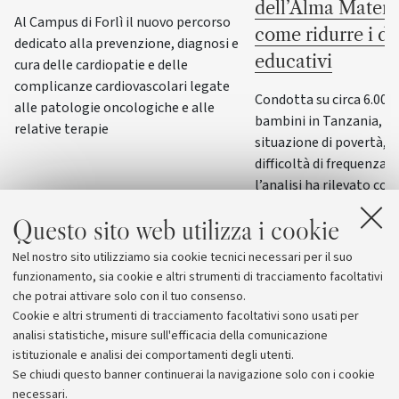
dell’Alma Mater 
Al Campus di Forlì il nuovo percorso
come ridurre i di
dedicato alla prevenzione, diagnosi e
educativi
cura delle cardiopatie e delle
complicanze cardiovascolari legate
Condotta su circa 6.000
alle patologie oncologiche e alle
bambini in Tanzania, di 
relative terapie
situazione di povertà, d
difficoltà di frequenza s
l’analisi ha rilevato co
mirati di recupero scol
Questo sito web utilizza i cookie
e condizioni favorevoli
le disuguaglianze nell
Nel nostro sito utilizziamo sia cookie tecnici necessari per il suo
e nel percorso scolasti
funzionamento, sia cookie e altri strumenti di tracciamento facoltativi
che potrai attivare solo con il tuo consenso.
Cookie e altri strumenti di tracciamento facoltativi sono usati per
analisi statistiche, misure sull'efficacia della comunicazione
istituzionale e analisi dei comportamenti degli utenti.
Se chiudi questo banner continuerai la navigazione solo con i cookie
necessari.