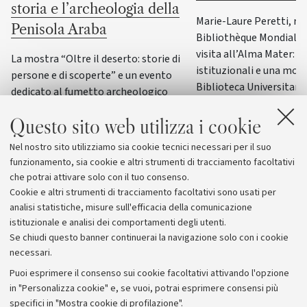
storia e l’archeologia della
Marie-Laure Peretti, re
Penisola Araba
Bibliothèque Mondiale d
visita all’Alma Mater: i
La mostra “Oltre il deserto: storie di
istituzionali e una most
persone e di scoperte” e un evento
Biblioteca Universitaria
dedicato al fumetto archeologico
il patrimonio culturale 
italiano accompagneranno il principale
Italia
Questo sito web utilizza i cookie
convegno internazionale di
archeologia e storia della Penisola
Nel nostro sito utilizziamo sia cookie tecnici necessari per il suo
Araba
funzionamento, sia cookie e altri strumenti di tracciamento facoltativi
che potrai attivare solo con il tuo consenso.
Cookie e altri strumenti di tracciamento facoltativi sono usati per
analisi statistiche, misure sull'efficacia della comunicazione
istituzionale e analisi dei comportamenti degli utenti.
Se chiudi questo banner continuerai la navigazione solo con i cookie
necessari.
Archivio
Puoi esprimere il consenso sui cookie facoltativi attivando l'opzione
in "Personalizza cookie" e, se vuoi, potrai esprimere consensi più
Comunicati stampa
specifici in "Mostra cookie di profilazione".