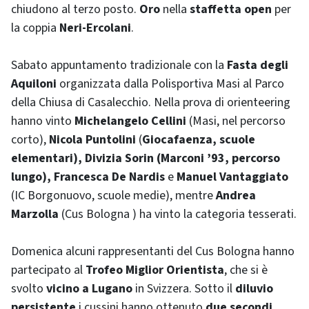
chiudono al terzo posto.
Oro
nella
staffetta
open
per
la coppia
Neri-Ercolani
.
Sabato appuntamento tradizionale con la
Fasta degli
Aquiloni
organizzata dalla Polisportiva Masi al Parco
della Chiusa di Casalecchio. Nella prova di
orienteering
hanno vinto
Michelangelo Cellini
(Masi, nel percorso
corto),
Nicola Puntolini
(
Giocafaenza, scuole
elementari), Divizia Sorin (Marconi ’93, percorso
lungo), Francesca De Nardis
e
Manuel Vantaggiato
(IC Borgonuovo, scuole medie), mentre
Andrea
Marzolla
(Cus Bologna ) ha vinto la categoria tesserati.
Domenica alcuni rappresentanti del Cus Bologna hanno
partecipato al
Trofeo Miglior Orientista
, che si è
svolto
vicino a Lugano
in Svizzera. Sotto il
diluvio
persistente
i cussini hanno ottenuto
due secondi