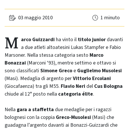
03 maggio 2010
1 minuto
Marco Guizzardi
ha vinto il
titolo
junior
davanti
a due atleti altoatesini Lukas Stampfer e Fabio
Marsoner. Nella stessa categoria sesto
Marco
Bonazzai
(Marconi ‘93), mentre settimo e ottavo si
sono classificati
Simone Greco
e
Guglielmo Musolesi
(Masi). Medaglia di argento per
Vittorio Ercolani
(Giocafaenza) tra gli M55.
Flavio Neri
del
Cus Bologna
chiude al 12° posto nella
categoria
élite
.
Nella
gara a staffetta
due medaglie per i ragazzi
bolognesi con la coppia
Greco-Musolesi
(Masi) che
guadagna l’argento davanti ai Bonazzi-Guizzardi che