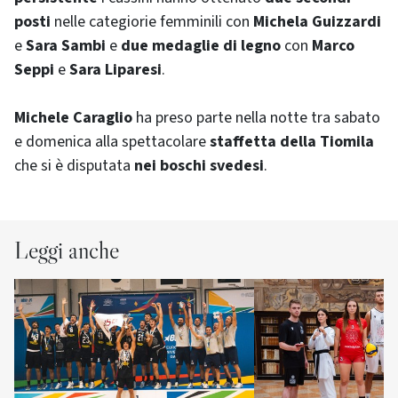
posti
nelle categiorie femminili con
Michela Guizzardi
e
Sara Sambi
e
due medaglie di legno
con
Marco
Seppi
e
Sara Liparesi
.
Michele Caraglio
ha preso parte nella notte tra sabato
e domenica alla spettacolare
staffetta della Tiomila
che si è disputata
nei boschi svedesi
.
Leggi anche