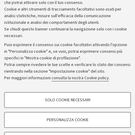
che potrai attivare solo con il tuo consenso.
Cookie e altri strumenti di tracciamento facoltativi sono usati per
analisi statistiche, misure sull'efficacia della comunicazione
istituzionale e analisi dei comportamenti degli utenti.
Se chiudi questo banner continuerai la navigazione solo con i cookie
necessari.
Archivio
Puoi esprimere il consenso sui cookie facoltativi attivando l'opzione
in "Personalizza cookie" e, se vuoi, potrai esprimere consensi più
Comunicati stampa
specifici in "Mostra cookie di profilazione".
Redazione
Potrai sempre rivedere le tue scelte e verificare lo stato dei consensi
rientrando nella sezione "Impostazione cookie" del sito.
Rassegna stampa
Per maggiori informazioni
consulta la nostra Cookie policy
.
Seguici su:
COOKIE DI PROFILAZIONE - FACOLTATIVI
SOLO COOKIE NECESSARI
Si tratta di cookie utilizzati per analizzare le caratteristiche della navigazione
degli utenti, creare profili in base al loro comportamento sul sito, per analisi
di marketing.
PERSONALIZZA COOKIE
© Copyright 2026 - ALMA MATER STUDIORUM - Università di
Mostra cookie di profilazione
Bologna - Via Zamboni, 33 - 40126 Bologna - PI: 01131710376 -