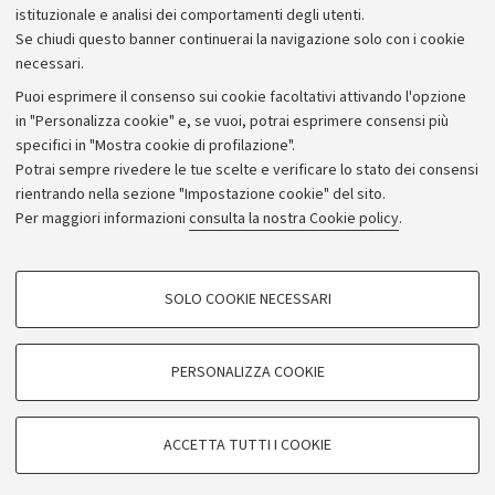
istituzionale e analisi dei comportamenti degli utenti.
Se chiudi questo banner continuerai la navigazione solo con i cookie
necessari.
Archivio
Puoi esprimere il consenso sui cookie facoltativi attivando l'opzione
in "Personalizza cookie" e, se vuoi, potrai esprimere consensi più
Comunicati stampa
specifici in "Mostra cookie di profilazione".
Redazione
Potrai sempre rivedere le tue scelte e verificare lo stato dei consensi
rientrando nella sezione "Impostazione cookie" del sito.
Rassegna stampa
Per maggiori informazioni
consulta la nostra Cookie policy
.
Seguici su:
COOKIE DI PROFILAZIONE - FACOLTATIVI
SOLO COOKIE NECESSARI
Si tratta di cookie utilizzati per analizzare le caratteristiche della navigazione
degli utenti, creare profili in base al loro comportamento sul sito, per analisi
di marketing.
PERSONALIZZA COOKIE
© Copyright 2026 - ALMA MATER STUDIORUM - Università di
Mostra cookie di profilazione
Bologna - Via Zamboni, 33 - 40126 Bologna - PI: 01131710376 -
Google/Youtube Video
CF: 80007010376
COOKIE TECNICI - NECESSARI
ACCETTA TUTTI I COOKIE
Facebook
Privacy
Note legali
Impostazioni Cookie
Si tratta di cookie tecnici utilizzati, a titolo esemplificativo, per il corretto