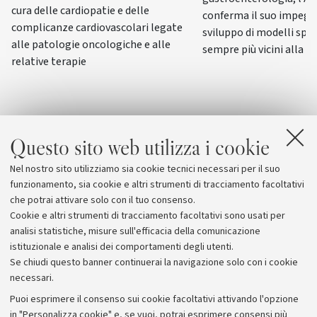
cura delle cardiopatie e delle
conferma il suo impegn
complicanze cardiovascolari legate
sviluppo di modelli spe
alle patologie oncologiche e alle
sempre più vicini alla f
relative terapie
Questo sito web utilizza i cookie
Nel nostro sito utilizziamo sia cookie tecnici necessari per il suo
funzionamento, sia cookie e altri strumenti di tracciamento facoltativi
che potrai attivare solo con il tuo consenso.
Cookie e altri strumenti di tracciamento facoltativi sono usati per
analisi statistiche, misure sull'efficacia della comunicazione
istituzionale e analisi dei comportamenti degli utenti.
Se chiudi questo banner continuerai la navigazione solo con i cookie
necessari.
Archivio
Puoi esprimere il consenso sui cookie facoltativi attivando l'opzione
in "Personalizza cookie" e, se vuoi, potrai esprimere consensi più