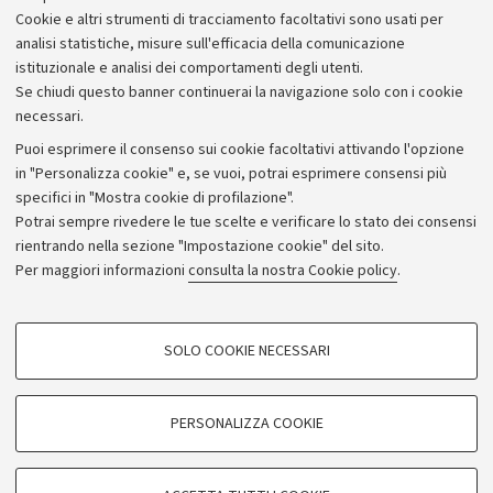
Cookie e altri strumenti di tracciamento facoltativi sono usati per
analisi statistiche, misure sull'efficacia della comunicazione
istituzionale e analisi dei comportamenti degli utenti.
Se chiudi questo banner continuerai la navigazione solo con i cookie
necessari.
Archivio
Puoi esprimere il consenso sui cookie facoltativi attivando l'opzione
in "Personalizza cookie" e, se vuoi, potrai esprimere consensi più
Comunicati stampa
specifici in "Mostra cookie di profilazione".
Redazione
Potrai sempre rivedere le tue scelte e verificare lo stato dei consensi
rientrando nella sezione "Impostazione cookie" del sito.
Rassegna stampa
Per maggiori informazioni
consulta la nostra Cookie policy
.
Seguici su:
COOKIE DI PROFILAZIONE - FACOLTATIVI
SOLO COOKIE NECESSARI
Si tratta di cookie utilizzati per analizzare le caratteristiche della navigazione
degli utenti, creare profili in base al loro comportamento sul sito, per analisi
di marketing.
PERSONALIZZA COOKIE
© Copyright 2026 - ALMA MATER STUDIORUM - Università di
Mostra cookie di profilazione
Bologna - Via Zamboni, 33 - 40126 Bologna - PI: 01131710376 -
Google/Youtube Video
CF: 80007010376
COOKIE TECNICI - NECESSARI