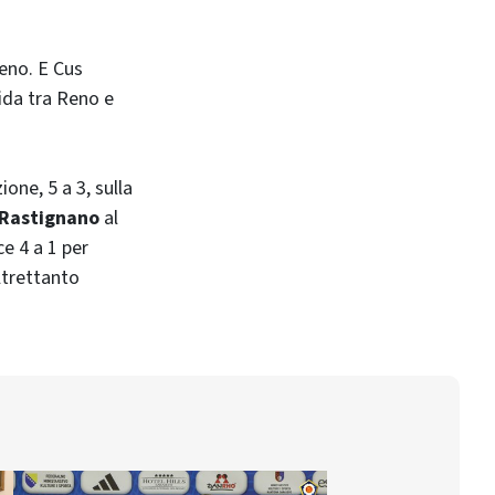
Reno. E Cus
fida tra Reno e
ione, 5 a 3, sulla
 Rastignano
al
e 4 a 1 per
ltrettanto