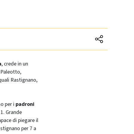
a
, crede in un
 Paleotto,
 quali Rastignano,
o per i
padroni
 1. Grande
pace di piegare il
stignano per 7 a