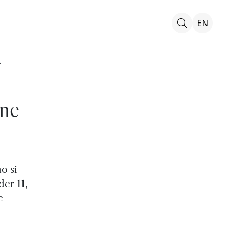
EN
one
o si
er 11,
e