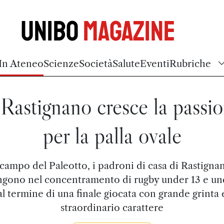
Unibo
Magazine
In Ateneo
Scienze
Società
Salute
Eventi
Rubriche
Rastignano cresce la passi
per la palla ovale
 campo del Paleotto, i padroni di casa di Rastignan
gono nel concentramento di rugby under 13 e und
al termine di una finale giocata con grande grinta 
straordinario carattere