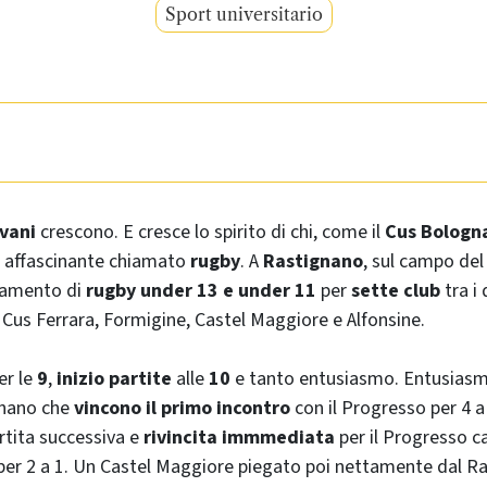
Sport universitario
vani
crescono. E cresce lo spirito di chi, come il
Cus Bologn
 affascinante chiamato
rugby
. A
Rastignano
, sul campo del
ramento di
rugby under
13
e
under
11
per
sette club
tra i
Cus Ferrara, Formigine, Castel Maggiore e Alfonsine.
er le
9
,
inizio partite
alle
10
e tanto entusiasmo. Entusiasm
gnano che
vincono il primo incontro
con il Progresso per 4 a
artita successiva e
rivincita immmediata
per il Progresso ca
er 2 a 1. Un Castel Maggiore piegato poi nettamente dal Ra