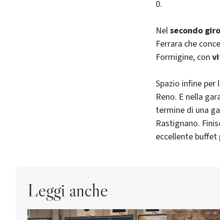
0.
Nel
secondo gir
Ferrara che conced
Formigine, con
v
Spazio infine per 
Reno. E nella gara
termine di una ga
Rastignano. Finis
eccellente buffet
Leggi anche