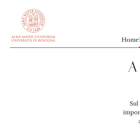
vai al contenuto della pagina
vai al menu di navigazione
Home
A 
Sul
impon