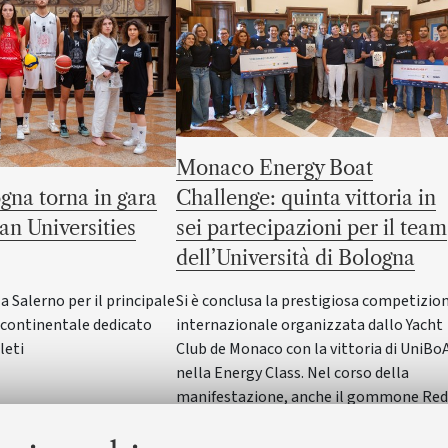
Monaco Energy Boat
gna torna in gara
Challenge: quinta vittoria in
an Universities
sei partecipazioni per il team
dell’Università di Bologna
Salerno per il principale
Si è conclusa la prestigiosa competizio
ontinentale dedicato
internazionale organizzata dallo Yacht
leti
Club de Monaco con la vittoria di UniBo
nella Energy Class. Nel corso della
manifestazione, anche il gommone Red
Wave dell'Alma Mater ha vinto nella
SeaLab Class. Il Rettore Giovanni Molari