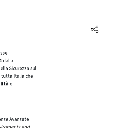
esse
4
dalla
ella Sicurezza sul
tutta Italia che
lità
e
ienze Avanzate
nviroments and