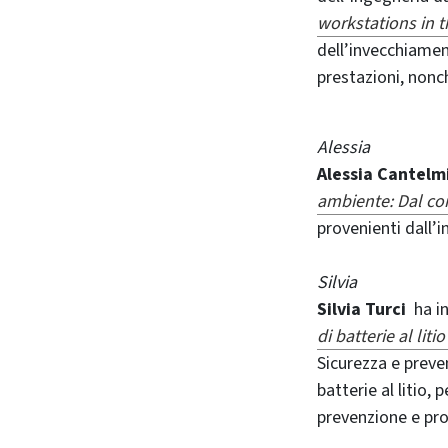
workstations in t
dell’invecchiament
prestazioni, nonc
Alessia
Alessia Cantelm
ambiente: Dal conf
provenienti dall’i
Silvia
Silvia Turci
ha in
di batterie al lit
Sicurezza e preven
batterie al litio,
prevenzione e pr