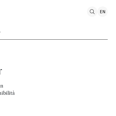
EN
r
un
ibilità