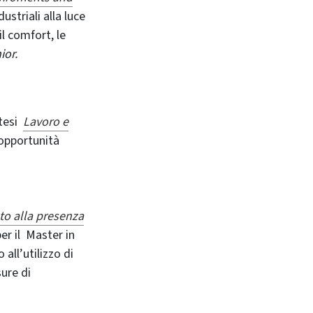
dustriali alla luce
il comfort, le
ior.
 tesi
Lavoro e
 opportunità
ato alla presenza
er il Master in
all’utilizzo di
sure di