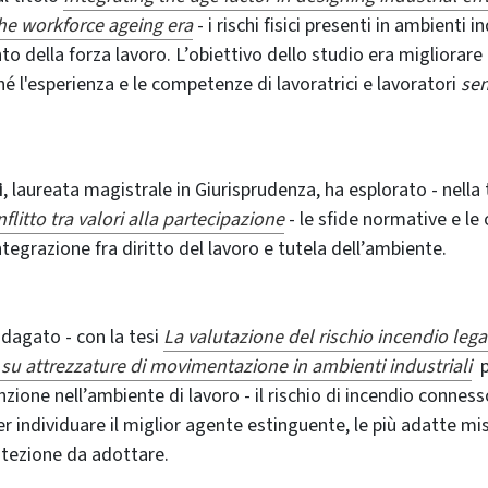
he workforce ageing era
- i rischi fisici presenti in ambienti in
o della forza lavoro. L’obiettivo dello studio era migliorare 
hé l'esperienza e le competenze di lavoratrici e lavoratori
sen
i
, laureata magistrale in Giurisprudenza, ha esplorato - nella
litto tra valori alla partecipazione
- le sfide normative e le
ntegrazione fra diritto del lavoro e tutela dell’ambiente.
dagato - con la tesi
La valutazione del rischio incendio leg
io su attrezzature di movimentazione in ambienti industriali
p
zione nell’ambiente di lavoro - il rischio di incendio connesso 
 per individuare il miglior agente estinguente, le più adatte mi
otezione da adottare.