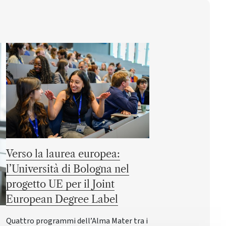
Verso la laurea europea:
l’Università di Bologna nel
progetto UE per il Joint
European Degree Label
Quattro programmi dell’Alma Mater tra i