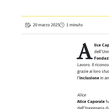
20 marzo 2025
1 minuto
A
lice Ca
dell’Uni
Fondaz
Lavoro. Il ricono
grazie ai loro st
l’
inclusione
in am
Alice
Alice Caporale
ha
dell’Ingegneria da