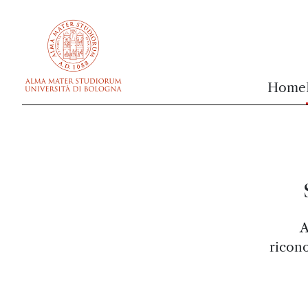
vai al contenuto della pagina
vai al menu di navigazione
Home
A
ricono