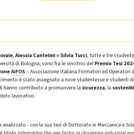
porale
,
Alessia Cantelmi
e
Silvia Turci
, tutte e tre student
versità di Bologna, sono fra le vincitrici del
Premio Tesi 202
ione
AiFOS
– Associazione Italiana Formatori ed Operatori d
scimento è stato assegnato a nove studentesse e studenti di 
udi hanno contribuito a promuovere la
sicurezza
, la
sostenibi
bito lavorativo.
 analizzato - con la sua tesi di Dottorato in Meccanica e Sc
l titolo
Integrating the age factor in designing industrial e