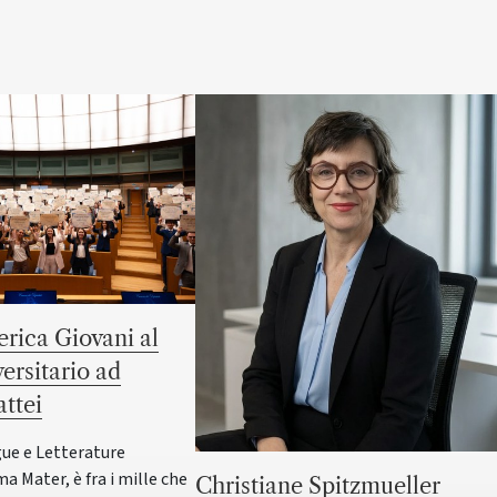
rica Giovani al
versitario ad
ttei
gue e Letterature
ma Mater, è fra i mille che
Christiane Spitzmueller