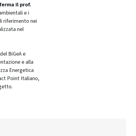
ferma il prof.
ambientali e i
i riferimento nei
alizzata nel
 del BiGeA e
entazione e alla
rezza Energetica
t Point Italiano,
getto.