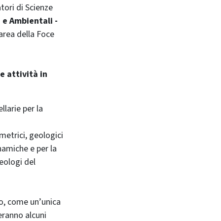
atori di Scienze
 e Ambientali -
area della Foce
 attività in
llarie per la
metrici, geologici
namiche e per la
eologi del
no, come un’unica
geranno alcuni