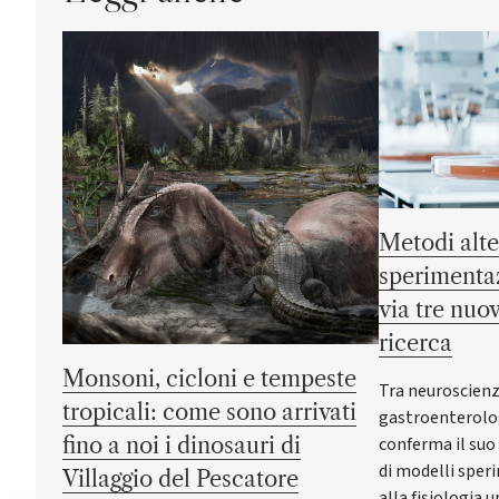
Metodi alte
sperimentaz
via tre nuov
ricerca
Monsoni, cicloni e tempeste
Tra neuroscienz
tropicali: come sono arrivati
gastroenterolog
fino a noi i dinosauri di
conferma il suo
di modelli sper
Villaggio del Pescatore
alla fisiologia