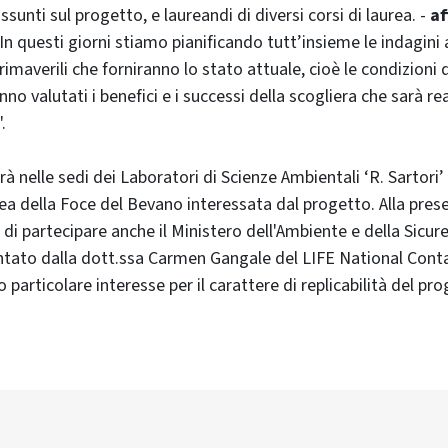
assunti sul progetto, e laureandi di diversi corsi di laurea. -
af
In questi giorni stiamo pianificando tutt’insieme le indagini 
maverili che forniranno lo stato attuale, cioè le condizioni d
nno valutati i benefici e i successi della scogliera che sarà re
.
erà nelle sedi dei Laboratori di Scienze Ambientali ‘R. Sartori’
rea della Foce del Bevano interessata dal progetto. Alla pres
o di partecipare anche il Ministero dell'Ambiente e della Sicu
tato dalla dott.ssa Carmen Gangale del LIFE National Contac
particolare interesse per il carattere di replicabilità del pro