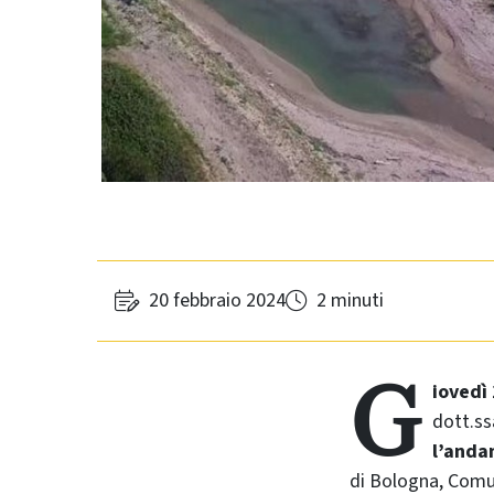
20 febbraio 2024
2 minuti
G
iovedì 
dott.s
l’anda
di Bologna, Comu