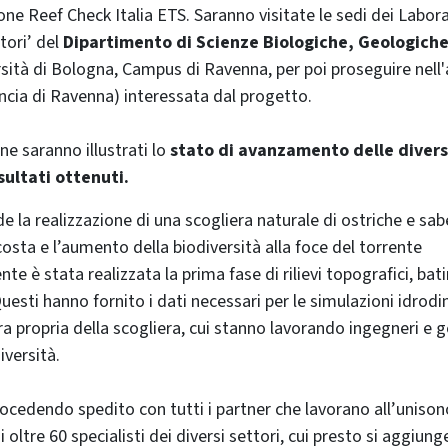
zione Reef Check Italia ETS. Saranno visitate le sedi dei Labor
tori’ del
Dipartimento di Scienze Biologiche, Geologiche
sità di Bologna, Campus di Ravenna, per poi proseguire nell'
ncia di Ravenna) interessata dal progetto.
ne saranno illustrati lo
stato di avanzamento delle diverse
isultati ottenuti.
e la realizzazione di una scogliera naturale di ostriche e sabe
osta e l’aumento della biodiversità alla foce del torrente
e è stata realizzata la prima fase di rilievi topografici, bati
uesti hanno fornito i dati necessari per le simulazioni idrodi
a propria della scogliera, cui stanno lavorando ingegneri e g
versità.
rocedendo spedito con tutti i partner che lavorano all’uniso
oltre 60 specialisti dei diversi settori, cui presto si aggiun