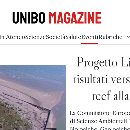
Unibo
Magazine
In Ateneo
Scienze
Società
Salute
Eventi
Rubriche
Progetto Li
risultati ver
reef all
La Commisione Europea 
di Scienze Ambientali ‘
Biologiche, Geologiche 