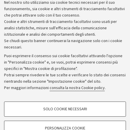
Nel nostro sito utilizziamo sia cookie tecnici necessari per il suo
funzionamento, sia cookie e altri strumenti di tracciamento facoltativi
che potrai attivare solo con il tuo consenso.
Cookie e altri strumenti di tracciamento facoltativi sono usati per
analisi statistiche, misure sull'efficacia della comunicazione
istituzionale e analisi dei comportamenti degli utenti.
Se chiudi questo banner continuerai la navigazione solo con i cookie
necessari.
Archivio
Puoi esprimere il consenso sui cookie facoltativi attivando l'opzione
in "Personalizza cookie" e, se vuoi, potrai esprimere consensi più
Comunicati stampa
specifici in "Mostra cookie di profilazione".
Redazione
Potrai sempre rivedere le tue scelte e verificare lo stato dei consensi
rientrando nella sezione "Impostazione cookie" del sito.
Rassegna stampa
Per maggiori informazioni
consulta la nostra Cookie policy
.
Seguici su:
COOKIE DI PROFILAZIONE - FACOLTATIVI
SOLO COOKIE NECESSARI
Si tratta di cookie utilizzati per analizzare le caratteristiche della navigazione
degli utenti, creare profili in base al loro comportamento sul sito, per analisi
di marketing.
PERSONALIZZA COOKIE