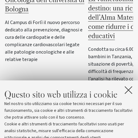
destino: una rice
Bologna
dell’Alma Mater 
Al Campus di Forlì il nuovo percorso
come ridurre i di
dedicato alla prevenzione, diagnosi e
educativi
cura delle cardiopatie e delle
complicanze cardiovascolari legate
Condotta su circa 6.000
alle patologie oncologiche e alle
bambini in Tanzania, di 
relative terapie
situazione di povertà, d
difficoltà di frequenza s
l’analisi ha rilevato co
mirati di recupero scol
Questo sito web utilizza i cookie
e condizioni favorevoli
le disuguaglianze nell
Nel nostro sito utilizziamo sia cookie tecnici necessari per il suo
e nel percorso scolasti
funzionamento, sia cookie e altri strumenti di tracciamento facoltativi
che potrai attivare solo con il tuo consenso.
Cookie e altri strumenti di tracciamento facoltativi sono usati per
analisi statistiche, misure sull'efficacia della comunicazione
istituzionale e analisi dei comportamenti degli utenti.