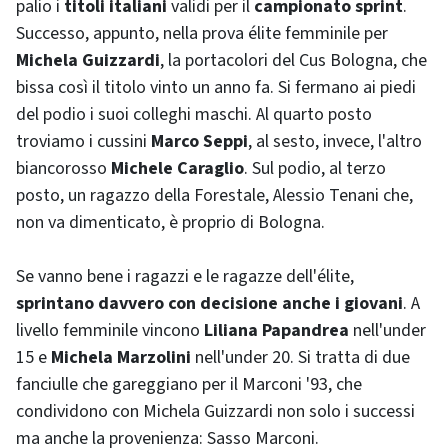
palio i
titoli italiani
validi per il
campionato sprint
.
Successo, appunto, nella prova
élite
femminile per
Michela Guizzardi
, la portacolori del Cus Bologna, che
bissa così il titolo vinto un anno fa. Si fermano ai piedi
del podio i suoi colleghi maschi. Al quarto posto
troviamo i cussini
Marco Seppi
, al sesto, invece, l'altro
biancorosso
Michele Caraglio
. Sul podio, al terzo
posto, un ragazzo della Forestale, Alessio Tenani che,
non va dimenticato, è proprio di Bologna.
Se vanno bene i ragazzi e le ragazze dell'
élite
,
sprintano davvero con decisione anche i giovani
. A
livello femminile vincono
Liliana Papandrea
nell'under
15 e
Michela Marzolini
nell'under 20. Si tratta di due
fanciulle che gareggiano per il Marconi '93, che
condividono con Michela Guizzardi non solo i successi
ma anche la provenienza: Sasso Marconi.