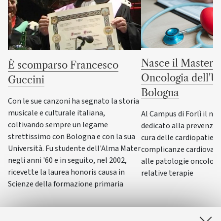
Nasce il Master i
È scomparso Francesco
Oncologia dell'Un
Guccini
Bologna
Con le sue canzoni ha segnato la storia
musicale e culturale italiana,
Al Campus di Forlì il nu
coltivando sempre un legame
dedicato alla prevenzio
strettissimo con Bologna e con la sua
cura delle cardiopatie e
Università. Fu studente dell'Alma Mater
complicanze cardiovasc
negli anni '60 e in seguito, nel 2002,
alle patologie oncologi
ricevette la laurea honoris causa in
relative terapie
Scienze della formazione primaria