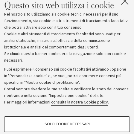
Questo sito web utilizza i cookie
Nel nostro sito utilizziamo sia cookie tecnici necessari per il suo
funzionamento, sia cookie e altri strumenti di tracciamento facoltativi
che potrai attivare solo con il tuo consenso.
Cookie e altri strumenti di tracciamento facoltativi sono usati per
analisi statistiche, misure sull'efficacia della comunicazione
istituzionale e analisi dei comportamenti degli utenti.
Se chiudi questo banner continuerai la navigazione solo con i cookie
necessari.
Archivio
Puoi esprimere il consenso sui cookie facoltativi attivando l'opzione
in "Personalizza cookie" e, se vuoi, potrai esprimere consensi più
Comunicati stampa
specifici in "Mostra cookie di profilazione".
Redazione
Potrai sempre rivedere le tue scelte e verificare lo stato dei consensi
rientrando nella sezione "Impostazione cookie" del sito.
Rassegna stampa
Per maggiori informazioni
consulta la nostra Cookie policy
.
Seguici su:
COOKIE DI PROFILAZIONE - FACOLTATIVI
SOLO COOKIE NECESSARI
Si tratta di cookie utilizzati per analizzare le caratteristiche della navigazione