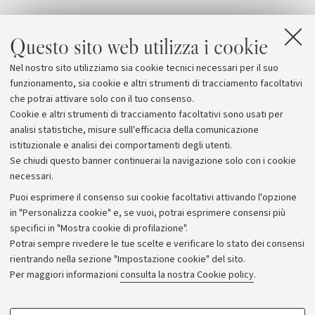
Questo sito web utilizza i cookie
Nel nostro sito utilizziamo sia cookie tecnici necessari per il suo
funzionamento, sia cookie e altri strumenti di tracciamento facoltativi
che potrai attivare solo con il tuo consenso.
Cookie e altri strumenti di tracciamento facoltativi sono usati per
analisi statistiche, misure sull'efficacia della comunicazione
istituzionale e analisi dei comportamenti degli utenti.
Se chiudi questo banner continuerai la navigazione solo con i cookie
necessari.
Archivio
Puoi esprimere il consenso sui cookie facoltativi attivando l'opzione
in "Personalizza cookie" e, se vuoi, potrai esprimere consensi più
Comunicati stampa
specifici in "Mostra cookie di profilazione".
Redazione
Potrai sempre rivedere le tue scelte e verificare lo stato dei consensi
rientrando nella sezione "Impostazione cookie" del sito.
Rassegna stampa
Per maggiori informazioni
consulta la nostra Cookie policy
.
Seguici su:
COOKIE DI PROFILAZIONE - FACOLTATIVI