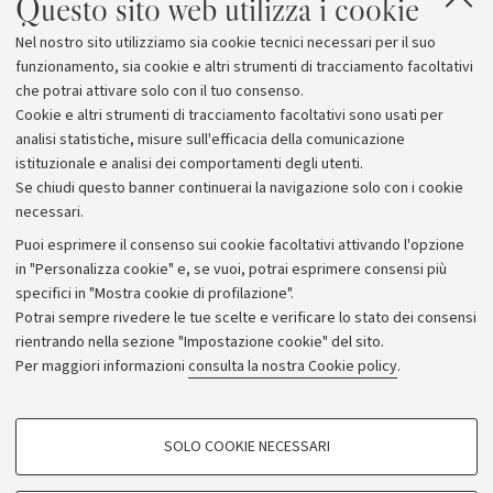
Questo sito web utilizza i cookie
svela la sacralità dell’acqua e offre
nuove conoscenze sui riti di fondazione
Nel nostro sito utilizziamo sia cookie tecnici necessari per il suo
delle città etrusche
funzionamento, sia cookie e altri strumenti di tracciamento facoltativi
che potrai attivare solo con il tuo consenso.
Cookie e altri strumenti di tracciamento facoltativi sono usati per
analisi statistiche, misure sull'efficacia della comunicazione
istituzionale e analisi dei comportamenti degli utenti.
Se chiudi questo banner continuerai la navigazione solo con i cookie
necessari.
Archivio
Puoi esprimere il consenso sui cookie facoltativi attivando l'opzione
in "Personalizza cookie" e, se vuoi, potrai esprimere consensi più
Comunicati stampa
specifici in "Mostra cookie di profilazione".
Redazione
Potrai sempre rivedere le tue scelte e verificare lo stato dei consensi
rientrando nella sezione "Impostazione cookie" del sito.
Rassegna stampa
Per maggiori informazioni
consulta la nostra Cookie policy
.
Seguici su:
COOKIE DI PROFILAZIONE - FACOLTATIVI
SOLO COOKIE NECESSARI
Si tratta di cookie utilizzati per analizzare le caratteristiche della navigazione
degli utenti, creare profili in base al loro comportamento sul sito, per analisi