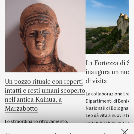
La Fortezza di S
inaugura un nuov
di visita
Un pozzo rituale con reperti
intatti e resti umani scoperto
La collaborazione tra i
nell'antica Kainua, a
Dipartimenti di Beni cul
Nazionali di Bologna e
Marzabotto
Leo dà vita a nuovi stru
Lo straordinario ritrovamento,
comunicazione per la F
nell’area sacra dedicata alla dea Uni,