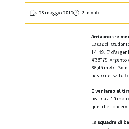
28 maggio 2012
2 minuti
Arrivano tre med
Casadei, studente
14"49. E' d'argen
4'38"79. Argento 
66,45 metri. Sempr
posto nel salto tr
E veniamo al tir
pistola a 10 metri
quel che concerne
La
squadra di b