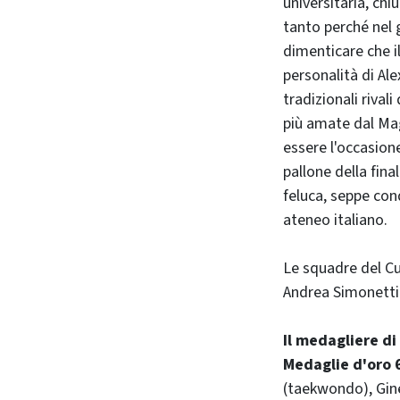
universitaria, ch
tanto perché nel 
dimenticare che il
personalità di Ale
tradizionali rival
più amate dal Mag
essere l'occasio
pallone della fin
feluca, seppe con
ateneo italiano.
Le squadre del Cu
Andrea Simonetti
Il medagliere d
Medaglie d'oro 
(taekwondo), Gine