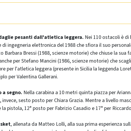
aglie pesanti dall'atletica leggera.
Nei 110 ostacoli è di
 di ingegneria elettronica del 1988 che sfiora il suo personal
to Barbara Bressi (1988, scienze motorie) che chiuse la sua f
anche per Stefano Mancini (1986, scienze motorie) che scaglia
e per l'atletica leggera (presente in Sicilia la leggenda Lore
iplo per Valentina Gallerani.
o a segno.
Nella carabina a 10 metri quinta piazza per Arianna
, invece, sesto posto per Chiara Grazia. Mentre a livello mas
 la pistola, 12° posto per Fabrizio Casadio e 17° per Riccar
asket
, allenata da Matteo Lolli, alla sua prima esperienza sul