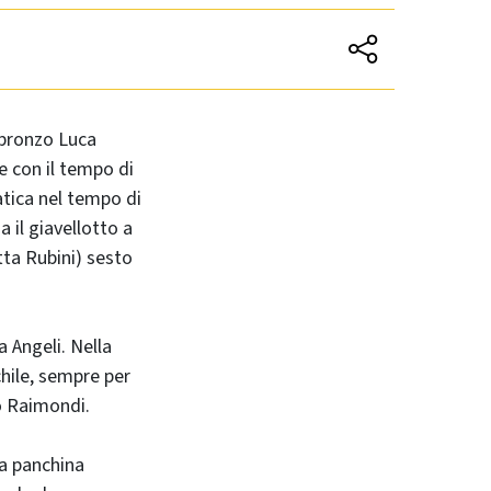
 bronzo Luca
e con il tempo di
atica nel tempo di
 il giavellotto a
tta Rubini) sesto
 Angeli. Nella
chile, sempre per
do Raimondi.
la panchina