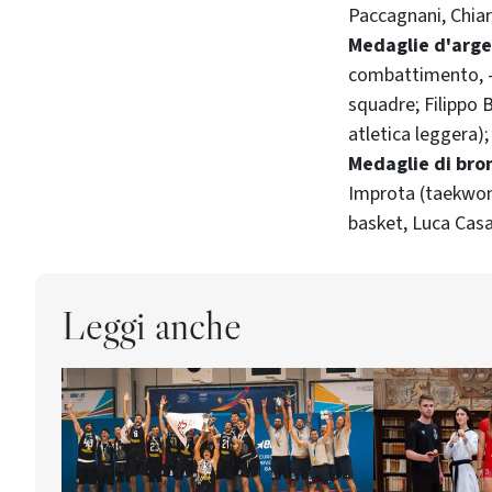
Paccagnani, Chiara
Medaglie d'arge
combattimento, -5
squadre; Filippo 
atletica leggera);
Medaglie di bro
Improta (taekwondo
basket, Luca Casa
Leggi anche