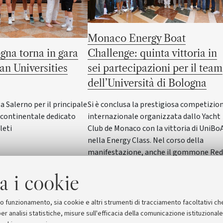
Monaco Energy Boat
gna torna in gara
Challenge: quinta vittoria in
an Universities
sei partecipazioni per il team
dell’Università di Bologna
Salerno per il principale
Si è conclusa la prestigiosa competizio
ontinentale dedicato
internazionale organizzata dallo Yacht
leti
Club de Monaco con la vittoria di UniBo
nella Energy Class. Nel corso della
manifestazione, anche il gommone Red
Wave dell'Alma Mater ha vinto nella
a i cookie
SeaLab Class. Il Rettore Giovanni Molari
ha incontrato studentesse e studenti in
Rettorato
suo funzionamento, sia cookie e altri strumenti di tracciamento facoltativi ch
er analisi statistiche, misure sull'efficacia della comunicazione istituzional