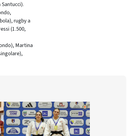
a Santucci).
ondo,
bola), rugby a
essi (1.500,
wondo), Martina
singolare),