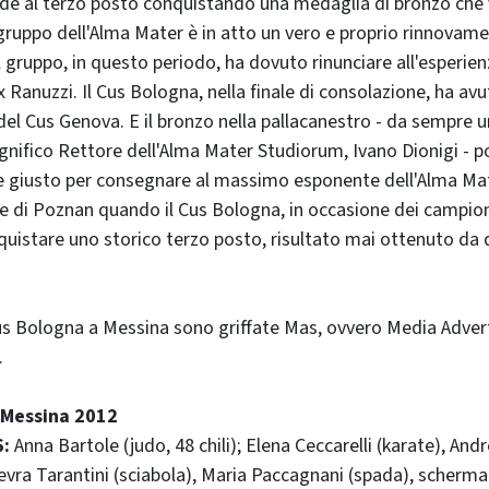
iude al terzo posto conquistando una medaglia di bronzo che
gruppo dell'Alma Mater è in atto un vero e proprio rinnovam
 gruppo, in questo periodo, ha dovuto rinunciare all'esperien
x Ranuzzi. Il Cus Bologna, nella finale di consolazione, ha avu
i del Cus Genova. E il bronzo nella pallacanestro - da sempre u
nifico Rettore dell'Alma Mater Studiorum, Ivano Dionigi - 
ne giusto per consegnare al massimo esponente dell'Alma Mat
ale di Poznan quando il Cus Bologna, in occasione dei campion
quistare uno storico terzo posto, risultato mai ottenuto da q
s Bologna a Messina sono griffate Mas, ovvero Media Advert
.
i Messina 2012
6:
Anna Bartole (judo, 48 chili); Elena Ceccarelli (karate), An
vra Tarantini (sciabola), Maria Paccagnani (spada), scherma