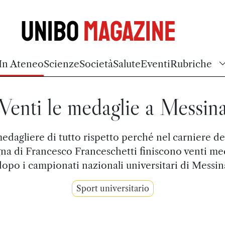
Unibo
Magazine
In Ateneo
Scienze
Società
Salute
Eventi
Rubriche
Venti le medaglie a Messin
edagliere di tutto rispetto perché nel carniere de
na di Francesco Franceschetti finiscono venti me
dopo i campionati nazionali universitari di Messin
Sport universitario