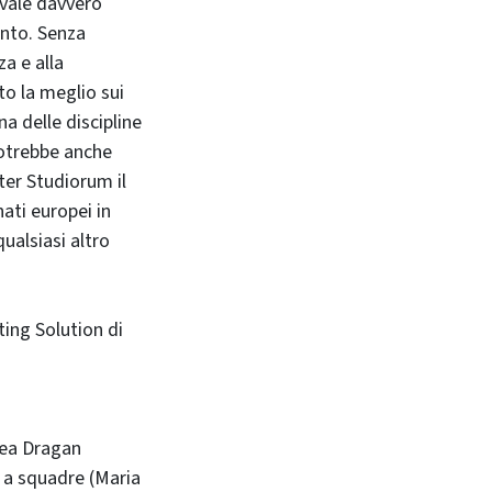
 vale davvero
ento. Senza
za e alla
to la meglio sui
na delle discipline
potrebbe anche
er Studiorum il
ati europei in
ualsiasi altro
ing Solution di
drea Dragan
 a squadre (Maria