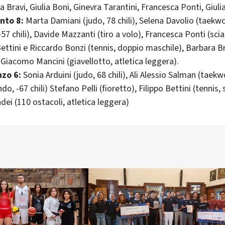
 Bravi, Giulia Boni, Ginevra Tarantini, Francesca Ponti, Giuli
nto 8:
Marta Damiani (judo, 78 chili), Selena Davolio (taekw
7 chili), Davide Mazzanti (tiro a volo), Francesca Ponti (scia
Bettini e Riccardo Bonzi (tennis, doppio maschile), Barbara Br
 Giacomo Mancini (giavellotto, atletica leggera).
nzo 6:
Sonia Arduini (judo, 68 chili), Ali Alessio Salman (taek
, -67 chili) Stefano Pelli (fioretto), Filippo Bettini (tennis, 
dei (110 ostacoli, atletica leggera)