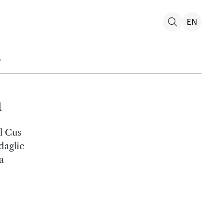
EN
a
l Cus
daglie
a