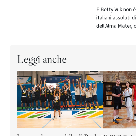
E Betty Vuk non è l'unica atleta legata al CUS Bologna che si è fatta vedere ai Campionati
italiani assoluti d
dell'Alma Mater,
Leggi anche