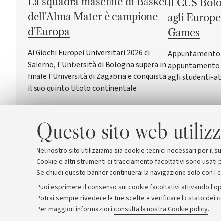
La squadra maschile di Basket
Il CUS Bolo
dell'Alma Mater è campione
agli Europe
d'Europa
Games
Ai Giochi Europei Universitari 2026 di
Appuntamento a 
Salerno, l'Università di Bologna supera in
appuntamento c
finale l'Università di Zagabria e conquista
agli studenti-at
il suo quinto titolo continentale
Questo sito web utilizz
Nel nostro sito utilizziamo sia cookie tecnici necessari per il 
Cookie e altri strumenti di tracciamento facoltativi sono usati p
Se chiudi questo banner continuerai la navigazione solo con i 
Puoi esprimere il consenso sui cookie facoltativi attivando l'op
Potrai sempre rivedere le tue scelte e verificare lo stato dei 
Archivio
Comunicati stampa
Redazione
Rassegna 
Per maggiori informazioni
consulta la nostra Cookie policy
.