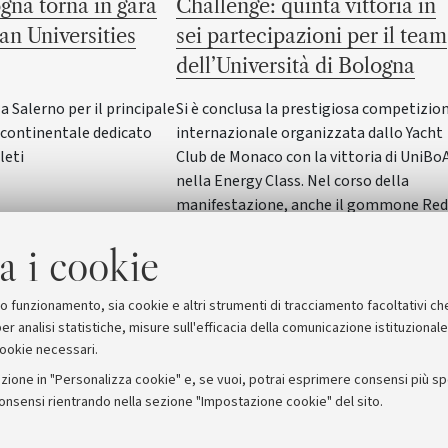
gna torna in gara
Challenge: quinta vittoria in
an Universities
sei partecipazioni per il team
dell’Università di Bologna
Salerno per il principale
Si è conclusa la prestigiosa competizio
ontinentale dedicato
internazionale organizzata dallo Yacht
leti
Club de Monaco con la vittoria di UniBo
nella Energy Class. Nel corso della
manifestazione, anche il gommone Red
Wave dell'Alma Mater ha vinto nella
a i cookie
SeaLab Class. Il Rettore Giovanni Molari
ha incontrato studentesse e studenti in
Rettorato
suo funzionamento, sia cookie e altri strumenti di tracciamento facoltativi ch
er analisi statistiche, misure sull'efficacia della comunicazione istituzional
cookie necessari.
zione in "Personalizza cookie" e, se vuoi, potrai esprimere consensi più spec
consensi rientrando nella sezione "Impostazione cookie" del sito.
stampa