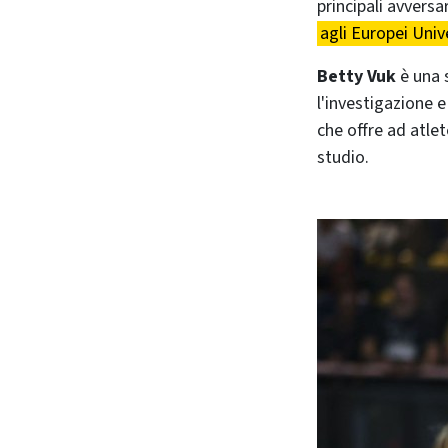
principali avvers
agli Europei Univ
Betty Vuk
è una 
l'investigazione e
che offre ad atlete
studio.