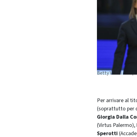
Betty Vuk ai Campio
Per arrivare al titolo, si è allenata tra Budokan Institute, Judo Imola e Sempre Avanti
(soprattutto per 
Giorgia Dalla Co
(Virtus Palermo),
Sperotti
(Accade