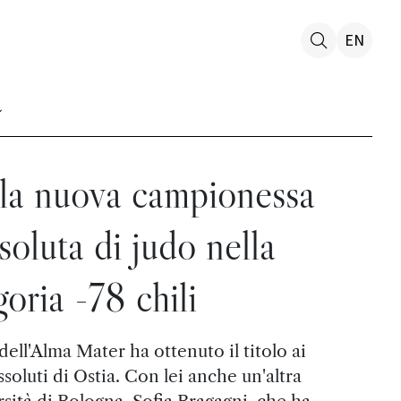
EN
 la nuova campionessa
ssoluta di judo nella
goria -78 chili
dell'Alma Mater ha ottenuto il titolo ai
soluti di Ostia. Con lei anche un'altra
rsità di Bologna, Sofia Bragagni, che ha