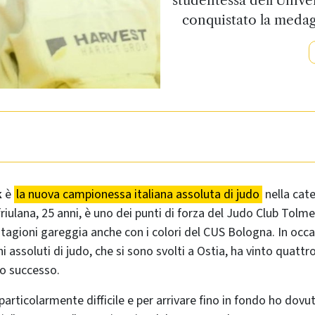
conquistato la medagl
k
è
la nuova campionessa italiana assoluta di judo
nella cate
 friulana, 25 anni, è uno dei punti di forza del Judo Club Tol
stagioni gareggia anche con i colori del CUS Bologna. In occ
i assoluti di judo, che si sono svolti a Ostia, ha vinto quattro
o successo.
articolarmente difficile e per arrivare fino in fondo ho dovu