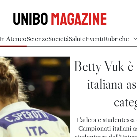
Unibo
Magazine
In Ateneo
Scienze
Società
Salute
Eventi
Rubriche
Betty Vuk è
italiana a
cate
L'atleta e studentessa 
Campionati italiani as
studentessa dell'Unive