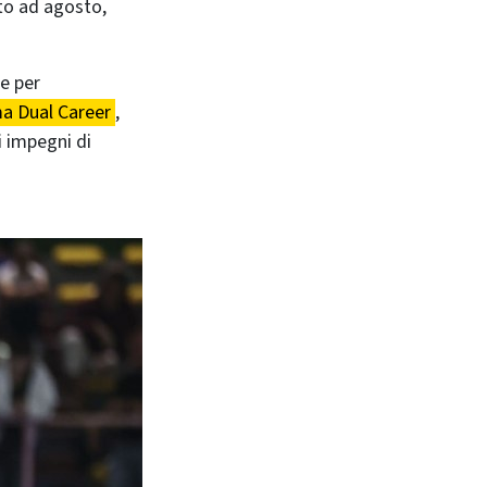
uto ad agosto,
e per
a Dual Career
,
li impegni di