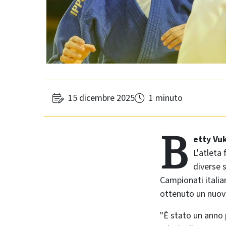
15 dicembre 2025
1 minuto
B
etty Vu
L'atleta
diverse 
Campionati italian
ottenuto un nuov
"È stato un anno p