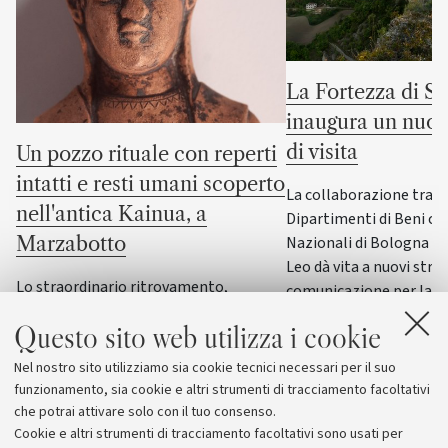
La Fortezza di S
inaugura un nuov
di visita
Un pozzo rituale con reperti
intatti e resti umani scoperto
La collaborazione tra i
nell'antica Kainua, a
Dipartimenti di Beni cul
Nazionali di Bologna e
Marzabotto
Leo dà vita a nuovi stru
Lo straordinario ritrovamento,
comunicazione per la F
nell’area sacra dedicata alla dea Uni,
Questo sito web utilizza i cookie
svela la sacralità dell’acqua e offre
nuove conoscenze sui riti di fondazione
Nel nostro sito utilizziamo sia cookie tecnici necessari per il suo
delle città etrusche
funzionamento, sia cookie e altri strumenti di tracciamento facoltativi
che potrai attivare solo con il tuo consenso.
Cookie e altri strumenti di tracciamento facoltativi sono usati per