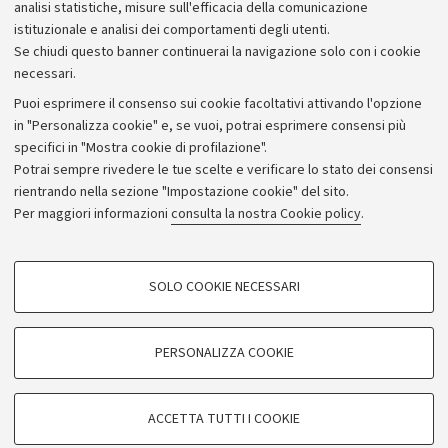
analisi statistiche, misure sull'efficacia della comunicazione
istituzionale e analisi dei comportamenti degli utenti.
Se chiudi questo banner continuerai la navigazione solo con i cookie
necessari.
Archivio
Puoi esprimere il consenso sui cookie facoltativi attivando l'opzione
in "Personalizza cookie" e, se vuoi, potrai esprimere consensi più
Comunicati stampa
specifici in "Mostra cookie di profilazione".
Redazione
Potrai sempre rivedere le tue scelte e verificare lo stato dei consensi
rientrando nella sezione "Impostazione cookie" del sito.
Rassegna stampa
Per maggiori informazioni
consulta la nostra Cookie policy
.
Seguici su:
COOKIE DI PROFILAZIONE - FACOLTATIVI
SOLO COOKIE NECESSARI
Si tratta di cookie utilizzati per analizzare le caratteristiche della navigazione
degli utenti, creare profili in base al loro comportamento sul sito, per analisi
di marketing.
PERSONALIZZA COOKIE
© Copyright 2026 - ALMA MATER STUDIORUM - Università di
Mostra cookie di profilazione
Bologna - Via Zamboni, 33 - 40126 Bologna - PI: 01131710376 -
Google/Youtube Video
CF: 80007010376
COOKIE TECNICI - NECESSARI
ACCETTA TUTTI I COOKIE
Facebook