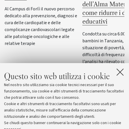
dell’Alma Mater 
Al Campus di Forlì il nuovo percorso
come ridurre i di
dedicato alla prevenzione, diagnosi e
educativi
cura delle cardiopatie e delle
complicanze cardiovascolari legate
Condotta su circa 6.000
alle patologie oncologiche e alle
bambini in Tanzania, di 
relative terapie
situazione di povertà, d
difficoltà di frequenza s
l’analisi ha rilevato co
mirati di recupero scol
Questo sito web utilizza i cookie
e condizioni favorevoli
le disuguaglianze nell
Nel nostro sito utilizziamo sia cookie tecnici necessari per il suo
e nel percorso scolasti
funzionamento, sia cookie e altri strumenti di tracciamento facoltativi
che potrai attivare solo con il tuo consenso.
Cookie e altri strumenti di tracciamento facoltativi sono usati per
analisi statistiche, misure sull'efficacia della comunicazione
istituzionale e analisi dei comportamenti degli utenti.
Se chiudi questo banner continuerai la navigazione solo con i cookie