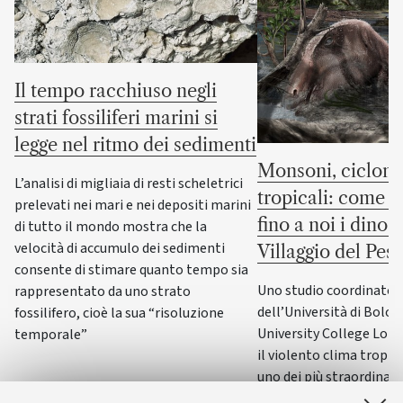
Il tempo racchiuso negli
strati fossiliferi marini si
legge nel ritmo dei sedimenti
Monsoni, cicloni
L’analisi di migliaia di resti scheletrici
tropicali: come s
prelevati nei mari e nei depositi marini
fino a noi i dinos
di tutto il mondo mostra che la
velocità di accumulo dei sedimenti
Villaggio del Pes
consente di stimare quanto tempo sia
Uno studio coordinato d
rappresentato da uno strato
dell’Università di Bolog
fossilifero, cioè la sua “risoluzione
University College Lond
temporale”
il violento clima tropica
uno dei più straordinari 
del Cretaceo, conservat