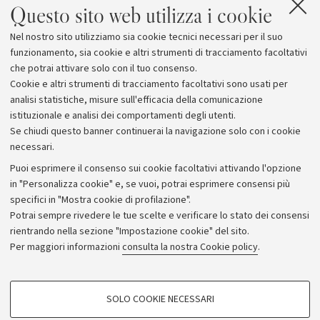
Questo sito web utilizza i cookie
Trieste: lo stesso mec
collega i gas serra a f
Nel nostro sito utilizziamo sia cookie tecnici necessari per il suo
meteorologici estremi
funzionamento, sia cookie e altri strumenti di tracciamento facoltativi
che potrai attivare solo con il tuo consenso.
Cookie e altri strumenti di tracciamento facoltativi sono usati per
analisi statistiche, misure sull'efficacia della comunicazione
istituzionale e analisi dei comportamenti degli utenti.
Se chiudi questo banner continuerai la navigazione solo con i cookie
necessari.
Archivio
Puoi esprimere il consenso sui cookie facoltativi attivando l'opzione
in "Personalizza cookie" e, se vuoi, potrai esprimere consensi più
Comunicati stampa
specifici in "Mostra cookie di profilazione".
Redazione
Potrai sempre rivedere le tue scelte e verificare lo stato dei consensi
rientrando nella sezione "Impostazione cookie" del sito.
Rassegna stampa
Per maggiori informazioni
consulta la nostra Cookie policy
.
Seguici su:
COOKIE DI PROFILAZIONE - FACOLTATIVI
SOLO COOKIE NECESSARI
Si tratta di cookie utilizzati per analizzare le caratteristiche della navigazione