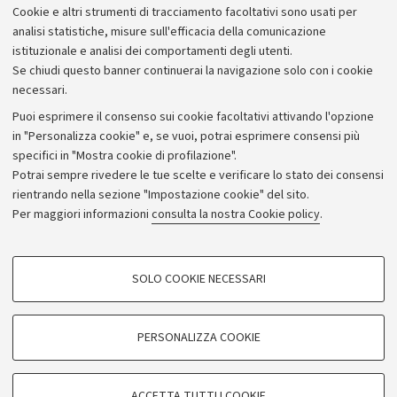
Cookie e altri strumenti di tracciamento facoltativi sono usati per
analisi statistiche, misure sull'efficacia della comunicazione
istituzionale e analisi dei comportamenti degli utenti.
Se chiudi questo banner continuerai la navigazione solo con i cookie
necessari.
Archivio
Puoi esprimere il consenso sui cookie facoltativi attivando l'opzione
in "Personalizza cookie" e, se vuoi, potrai esprimere consensi più
Comunicati stampa
specifici in "Mostra cookie di profilazione".
Redazione
Potrai sempre rivedere le tue scelte e verificare lo stato dei consensi
rientrando nella sezione "Impostazione cookie" del sito.
Rassegna stampa
Per maggiori informazioni
consulta la nostra Cookie policy
.
Seguici su:
COOKIE DI PROFILAZIONE - FACOLTATIVI
SOLO COOKIE NECESSARI
Si tratta di cookie utilizzati per analizzare le caratteristiche della navigazione
degli utenti, creare profili in base al loro comportamento sul sito, per analisi
di marketing.
PERSONALIZZA COOKIE
© Copyright 2026 - ALMA MATER STUDIORUM - Università di
Mostra cookie di profilazione
Bologna - Via Zamboni, 33 - 40126 Bologna - PI: 01131710376 -
Google/Youtube Video
CF: 80007010376
COOKIE TECNICI - NECESSARI
ACCETTA TUTTI I COOKIE