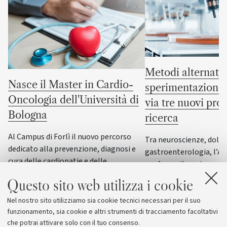
Metodi alternativ
Nasce il Master in Cardio-
sperimentazione 
Oncologia dell'Università di
via tre nuovi prog
Bologna
ricerca
Al Campus di Forlì il nuovo percorso
Tra neuroscienze, dolor
dedicato alla prevenzione, diagnosi e
gastroenterologia, l’A
cura delle cardiopatie e delle
conferma il suo impegn
complicanze cardiovascolari legate
sviluppo di modelli spe
Questo sito web utilizza i cookie
alle patologie oncologiche e alle
sempre più vicini alla f
relative terapie
Nel nostro sito utilizziamo sia cookie tecnici necessari per il suo
funzionamento, sia cookie e altri strumenti di tracciamento facoltativi
che potrai attivare solo con il tuo consenso.