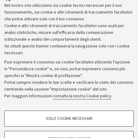
collega i gas serra a fenomeni
Nel nostro sito utilizziamo sia cookie tecnici necessari per il suo
meteorologici estremi
funzionamento, sia cookie e altri strumenti di tracciamento facoltativi
che potrai attivare solo con il tuo consenso.
Cookie e altri strumenti di tracciamento facoltativi sono usati per
analisi statistiche, misure sull'efficacia della comunicazione
istituzionale e analisi dei comportamenti degli utenti.
Se chiudi questo banner continuerai la navigazione solo con i cookie
necessari.
Archivio
Puoi esprimere il consenso sui cookie facoltativi attivando l'opzione
in "Personalizza cookie" e, se vuoi, potrai esprimere consensi più
Comunicati stampa
specifici in "Mostra cookie di profilazione".
Redazione
Potrai sempre rivedere le tue scelte e verificare lo stato dei consensi
rientrando nella sezione "Impostazione cookie" del sito.
Rassegna stampa
Per maggiori informazioni
consulta la nostra Cookie policy
.
Seguici su:
COOKIE DI PROFILAZIONE - FACOLTATIVI
SOLO COOKIE NECESSARI
Si tratta di cookie utilizzati per analizzare le caratteristiche della navigazione
degli utenti, creare profili in base al loro comportamento sul sito, per analisi
di marketing.