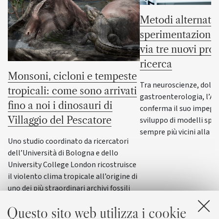
Metodi alternativ
sperimentazione 
via tre nuovi prog
ricerca
Monsoni, cicloni e tempeste
Tra neuroscienze, dolor
tropicali: come sono arrivati
gastroenterologia, l’A
fino a noi i dinosauri di
conferma il suo impegn
Villaggio del Pescatore
sviluppo di modelli spe
sempre più vicini alla f
Uno studio coordinato da ricercatori
dell’Università di Bologna e dello
University College London ricostruisce
il violento clima tropicale all’origine di
uno dei più straordinari archivi fossili
del Cretaceo, conservato vicino a
Questo sito web utilizza i cookie
Trieste: lo stesso meccanismo che oggi