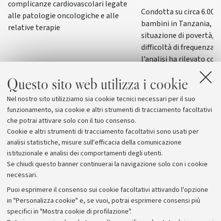
complicanze cardiovascolari legate
Condotta su circa 6.000
alle patologie oncologiche e alle
bambini in Tanzania, di 
relative terapie
situazione di povertà, d
difficoltà di frequenza s
l’analisi ha rilevato co
mirati di recupero scol
Questo sito web utilizza i cookie
e condizioni favorevoli
le disuguaglianze nell
Nel nostro sito utilizziamo sia cookie tecnici necessari per il suo
e nel percorso scolasti
funzionamento, sia cookie e altri strumenti di tracciamento facoltativi
che potrai attivare solo con il tuo consenso.
Cookie e altri strumenti di tracciamento facoltativi sono usati per
analisi statistiche, misure sull'efficacia della comunicazione
istituzionale e analisi dei comportamenti degli utenti.
Se chiudi questo banner continuerai la navigazione solo con i cookie
necessari.
Archivio
Puoi esprimere il consenso sui cookie facoltativi attivando l'opzione
in "Personalizza cookie" e, se vuoi, potrai esprimere consensi più
Comunicati stampa
specifici in "Mostra cookie di profilazione".
Redazione