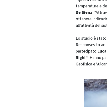
temperature e dell
De Siena
. "Attra
ottenere indicazio
all’attività del 
Lo studio è stato
Responses to an E
partecipato
Luca
Righi"
. Hanno par
Geofisica e Vulca