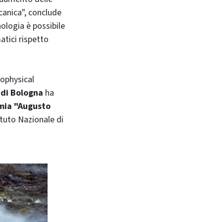
lcanica", conclude
nologia è possibile
atici rispetto
eophysical
 di Bologna
ha
omia "Augusto
ituto Nazionale di