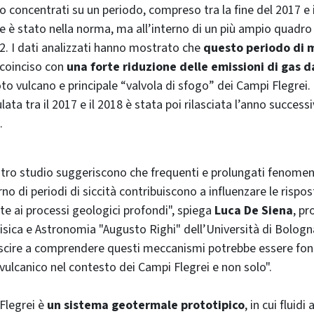
no concentrati su un periodo, compreso tra la fine del 2017 e il 
ge è stato nella norma, ma all’interno di un più ampio quadro 
022. I dati analizzati hanno mostrato che
questo periodo di 
coinciso con
una forte riduzione delle emissioni di gas d
 noto vulcano e principale “valvola di sfogo” dei Campi Flegre
ta tra il 2017 e il 2018 è stata poi rilasciata l’anno success
.
nostro studio suggeriscono che frequenti e prolungati fenomeni
erno di periodi di siccità contribuiscono a influenzare le rispo
e ai processi geologici profondi", spiega
Luca De Siena
, pr
isica e Astronomia "Augusto Righi" dell’Università di Bolog
iuscire a comprendere questi meccanismi potrebbe essere fo
o vulcanico nel contesto dei Campi Flegrei e non solo".
Flegrei è
un sistema geotermale prototipico
, in cui fluid