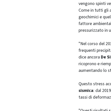
vengono spinti ver
Come in tutti gli
geochimici e quel
fattore ambiental
pressurizzato in
"Nel corso del 201
frequenti precipit
dice ancora
De S
ricoprono e riempi
aumentando lo st
Questo stress acc
sismica
: dal 2019
tassi di deformaz
"Questi risultati