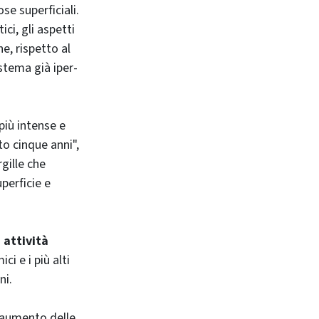
se superficiali.
ci, gli aspetti
e, rispetto al
stema già iper-
più intense e
to cinque anni",
gille che
perficie e
 attività
ci e i più alti
ni.
l’aumento delle