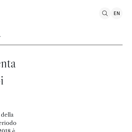
EN
enta
i
 della
periodo
 2018 è