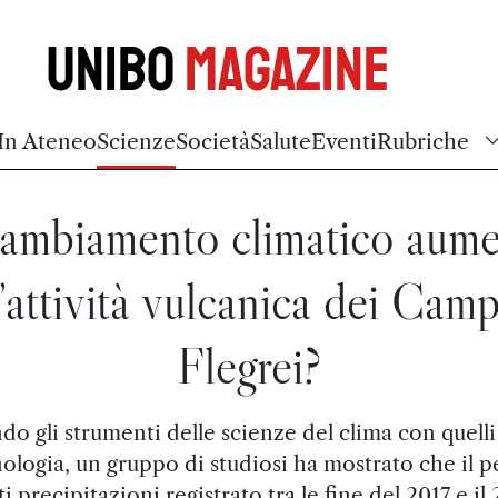
Unibo
Magazine
In Ateneo
Scienze
Società
Salute
Eventi
Rubriche
cambiamento climatico aum
l’attività vulcanica dei Camp
Flegrei?
o gli strumenti delle scienze del clima con quelli
ologia, un gruppo di studiosi ha mostrato che il 
ti precipitazioni registrato tra le fine del 2017 e il