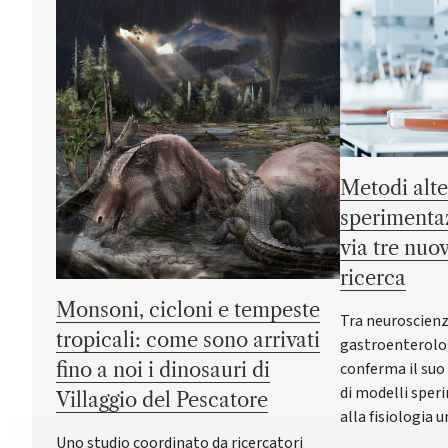
Metodi alte
sperimentaz
via tre nuov
ricerca
Monsoni, cicloni e tempeste
Tra neuroscienz
tropicali: come sono arrivati
gastroenterolog
fino a noi i dinosauri di
conferma il suo
di modelli sper
Villaggio del Pescatore
alla fisiologia
Uno studio coordinato da ricercatori