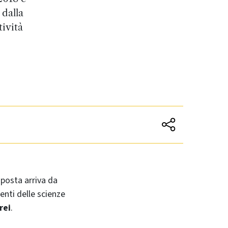
 dalla
tività
sposta arriva da
menti delle scienze
rei
.