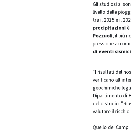
Gli studiosi si so
livello delle piog
tra il 2015 e il 2
precipitazioni
è 
Pozzuoli
, il più
pressione accumula
di eventi sismici
"I risultati del 
verificano all’int
geochimiche legat
Dipartimento di F
dello studio. "R
valutare il rischi
Quello dei Campi 