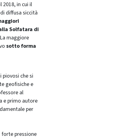
2018, in cui il
di diffusa siccità
maggiori
alla Solfatara di
i. La maggiore
ivo
sotto forma
 piovosi che si
ste geofisiche e
ofessore al
na e primo autore
ndamentale per
i a forte pressione