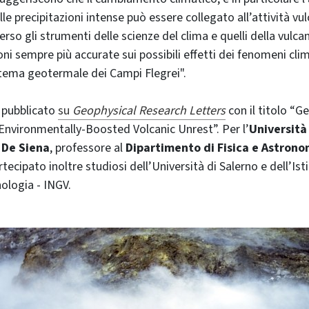
e precipitazioni intense può essere collegato all’attività vu
verso gli strumenti delle scienze del clima e quelli della vulca
ni sempre più accurate sui possibili effetti dei fenomeni clim
sistema geotermale dei Campi Flegrei".
 pubblicato
su
Geophysical Research Letters
con il titolo “G
nvironmentally-Boosted Volcanic Unrest”. Per l’
Università
 De Siena
, professore al
Dipartimento di Fisica e Astron
tecipato inoltre studiosi dell’Università di Salerno e dell’Ist
nologia - INGV.