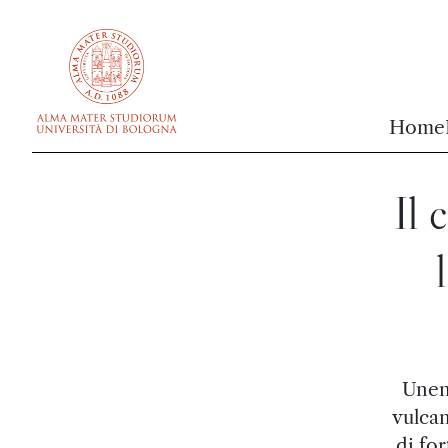
vai al contenuto della pagina
vai al menu di navigazione
Home
Il 
Unend
vulcan
di for