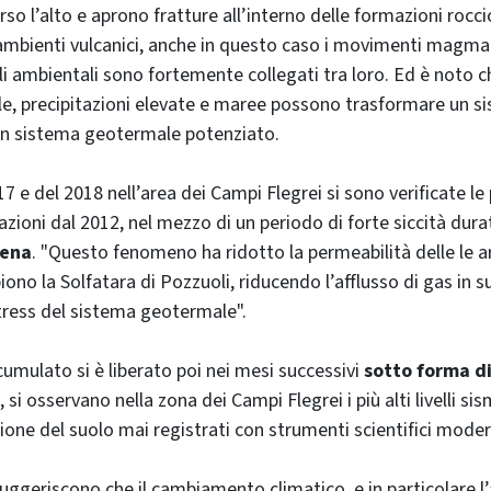
so l’alto e aprono fratture all’interno delle formazioni roccio
 ambienti vulcanici, anche in questo caso i movimenti magmati
li ambientali sono fortemente collegati tra loro. Ed è noto ch
e, precipitazioni elevate e maree possono trasformare un si
 un sistema geotermale potenziato.
7 e del 2018 nell’area dei Campi Flegrei si sono verificate le 
azioni dal 2012, nel mezzo di un periodo di forte siccità dura
iena
. "Questo fenomeno ha ridotto la permeabilità delle le ar
ono la Solfatara di Pozzuoli, riducendo l’afflusso di gas in su
ress del sistema geotermale".
umulato si è liberato poi nei mesi successivi
sotto forma di
, si osservano nella zona dei Campi Flegrei i più alti livelli sismi
ione del suolo mai registrati con strumenti scientifici moder
 suggeriscono che il cambiamento climatico, e in particolare 