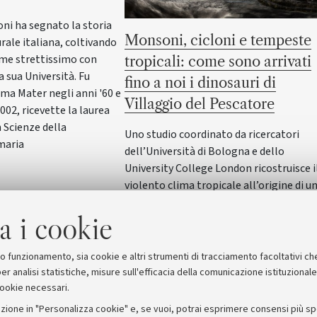
oni ha segnato la storia
Monsoni, cicloni e tempeste
rale italiana, coltivando
me strettissimo con
tropicali: come sono arrivati
 sua Università. Fu
fino a noi i dinosauri di
lma Mater negli anni '60 e
Villaggio del Pescatore
2002, ricevette la laurea
 Scienze della
Uno studio coordinato da ricercatori
maria
dell’Università di Bologna e dello
University College London ricostruisce i
violento clima tropicale all’origine di u
dei più straordinari archivi fossili del
a i cookie
Cretaceo, conservato vicino a Trieste: lo
stesso meccanismo che oggi collega i g
serra a fenomeni meteorologici estrem
suo funzionamento, sia cookie e altri strumenti di tracciamento facoltativi ch
er analisi statistiche, misure sull'efficacia della comunicazione istituzional
cookie necessari.
zione in "Personalizza cookie" e, se vuoi, potrai esprimere consensi più spec