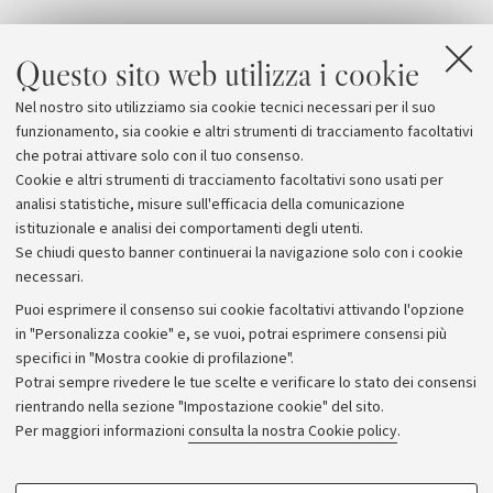
Questo sito web utilizza i cookie
Nel nostro sito utilizziamo sia cookie tecnici necessari per il suo
funzionamento, sia cookie e altri strumenti di tracciamento facoltativi
che potrai attivare solo con il tuo consenso.
Cookie e altri strumenti di tracciamento facoltativi sono usati per
analisi statistiche, misure sull'efficacia della comunicazione
istituzionale e analisi dei comportamenti degli utenti.
Se chiudi questo banner continuerai la navigazione solo con i cookie
necessari.
Archivio
Puoi esprimere il consenso sui cookie facoltativi attivando l'opzione
in "Personalizza cookie" e, se vuoi, potrai esprimere consensi più
Comunicati stampa
specifici in "Mostra cookie di profilazione".
Redazione
Potrai sempre rivedere le tue scelte e verificare lo stato dei consensi
rientrando nella sezione "Impostazione cookie" del sito.
Rassegna stampa
Per maggiori informazioni
consulta la nostra Cookie policy
.
Seguici su:
COOKIE DI PROFILAZIONE - FACOLTATIVI