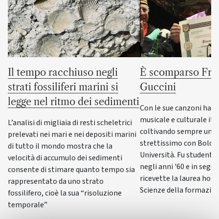
Il tempo racchiuso negli
È scomparso Fra
strati fossiliferi marini si
Guccini
legge nel ritmo dei sedimenti
Con le sue canzoni ha s
musicale e culturale ita
L’analisi di migliaia di resti scheletrici
coltivando sempre un 
prelevati nei mari e nei depositi marini
strettissimo con Bologn
di tutto il mondo mostra che la
Università. Fu studente
velocità di accumulo dei sedimenti
negli anni '60 e in segui
consente di stimare quanto tempo sia
ricevette la laurea hono
rappresentato da uno strato
Scienze della formazio
fossilifero, cioè la sua “risoluzione
temporale”